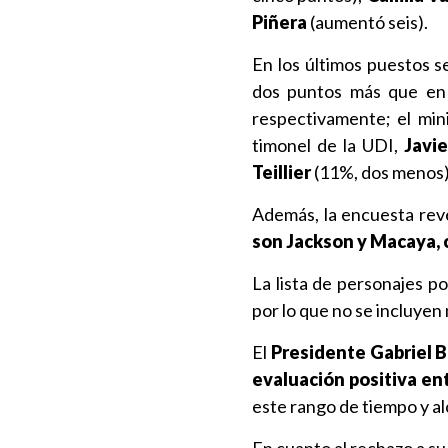
Piñera
(aumentó seis).
En los últimos puestos s
dos puntos más que en 
respectivamente; el mini
timonel de la UDI,
Javi
Teillier
(11%, dos menos)
Además, la encuesta re
son Jackson y Macaya, 
La lista de personajes po
por lo que no se incluye
El
Presidente Gabriel B
evaluación positiva en
este rango de tiempo y a