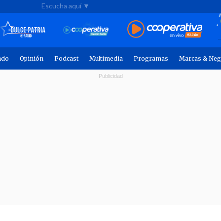
Escucha aquí ▼
ndo
Opinión
Podcast
Multimedia
Programas
Marcas & Neg