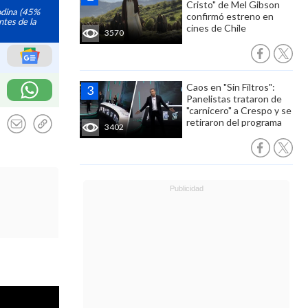
Cristo" de Mel Gibson
odina (45%
confirmó estreno en
ntes de la
cines de Chile
3570
Caos en "Sin Filtros":
Panelistas trataron de
"carnicero" a Crespo y se
retiraron del programa
3402