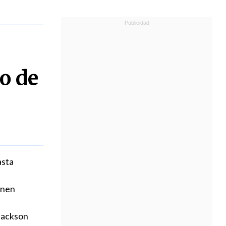
o de
asta
enen
 Jackson