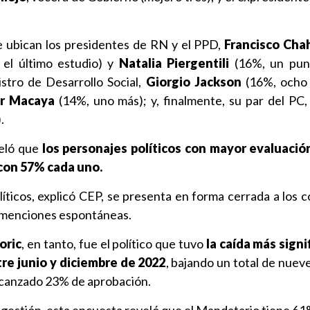
e ubican los presidentes de RN y el PPD,
Francisco Cha
el último estudio) y
Natalia Piergentili
(16%, un pun
stro de Desarrollo Social,
Giorgio Jackson
(16%, ocho 
er Macaya
(14%, uno más); y, finalmente, su par del PC
.
veló que
los personajes políticos con mayor evaluació
con 57% cada uno.
líticos, explicó CEP, se presenta en forma cerrada a los 
n menciones espontáneas.
oric
, en tanto, fue el político que tuvo
la caída más signi
tre junio y diciembre de 2022
, bajando un total de nuev
lcanzado 23% de aprobación.