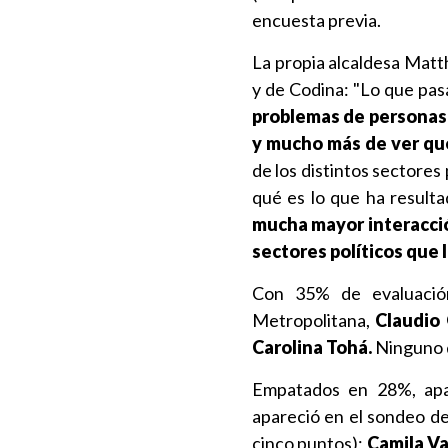
encuesta previa.
La propia alcaldesa Matth
y de Codina: "Lo que pa
problemas de personas
y mucho más de ver qu
de los distintos sectores
qué es lo que ha resulta
mucha mayor interacció
sectores políticos que 
Con 35% de evaluación
Metropolitana,
Claudio
Carolina Tohá.
Ninguno d
Empatados en 28%, apar
apareció en el sondeo de
cinco puntos);
Camila Va