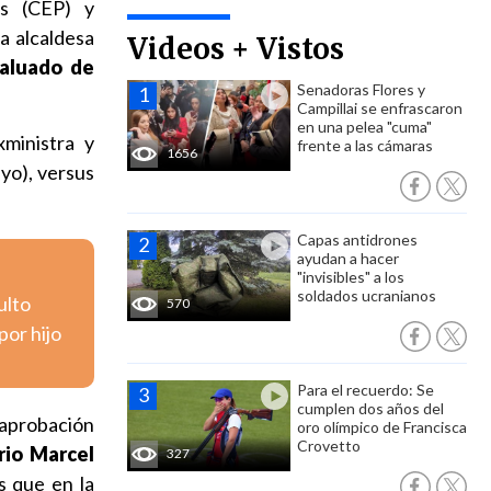
os (CEP) y
a alcaldesa
Videos + Vistos
valuado de
Senadoras Flores y
Campillai se enfrascaron
en una pelea "cuma"
xministra y
frente a las cámaras
1656
ayo), versus
Capas antidrones
ayudan a hacer
"invisibles" a los
soldados ucranianos
ulto
570
por hijo
Para el recuerdo: Se
cumplen dos años del
aprobación
oro olímpico de Francisca
Crovetto
io Marcel
327
s que en la