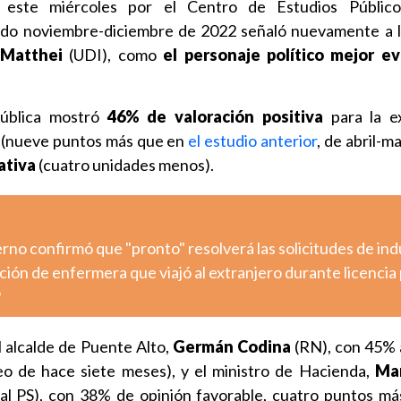
 este miércoles por el Centro de Estudios Públic
odo noviembre-diciembre de 2022 señaló nuevamente a l
 Matthei
(UDI), como
el personaje político mejor e
pública mostró
46% de valoración positiva
para la e
l (nueve puntos más que en
el estudio anterior
, de abril-m
ativa
(cuatro unidades menos).
ierno confirmó que "pronto" resolverá las solicitudes de ind
ción de enfermera que viajó al extranjero durante licencia 
o
l alcalde de Puente Alto,
Germán Codina
(RN), con 45% 
eo de hace siete meses), y el ministro de Hacienda,
Mar
al PS), con 38% de opinión favorable, cuatro puntos má