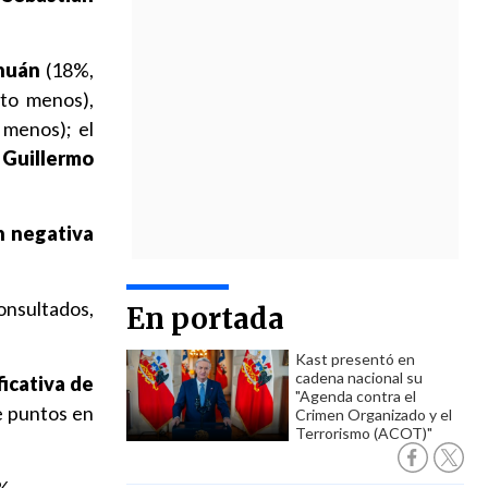
huán
(18%,
to menos),
menos); el
,
Guillermo
n negativa
consultados,
En portada
Kast presentó en
cadena nacional su
ficativa de
"Agenda contra el
e puntos en
Crimen Organizado y el
Terrorismo (ACOT)"