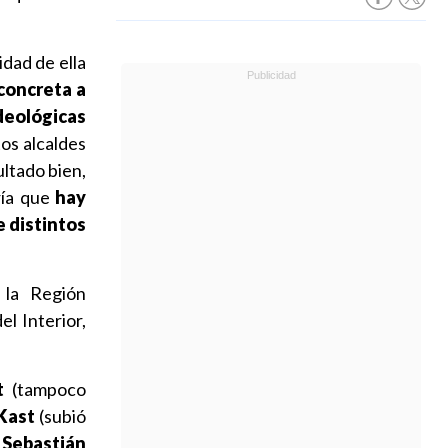
idad de ella
concreta a
deológicas
tos alcaldes
ultado bien,
ría que
hay
e distintos
 la Región
l Interior,
t
(tampoco
Kast
(subió
e
Sebastián