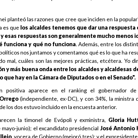
ei planteó las razones que cree que inciden en la popular
sa es que
los alcaldes tenemos que dar una respuesta 
 y esas respuestas son generalmente mucho menos i
é funciona y qué no funciona
. Además, entre los distin
 políticos nos juntamos y comentamos qué es lo que ha res
do mal, cuáles son las mejores prácticas, etcétera. Yo di
n y más buena onda entre los alcaldes y alcaldesas d
lo que hay en la Cámara de Diputados o en el Senado".
 positiva aparece en el ranking el gobernador de
 Orrego
(independiente, ex-DC), y con 34%, la ministra de
e los dos estuvo incluido en la encuesta anterior.
ecen la timonel de Evópoli y exministra,
Gloria Hut
 mayo-junio); el excandidato presidencial
José Antonio 
llejo
, vocera de Gobierno (mejoró tres); y el expresident