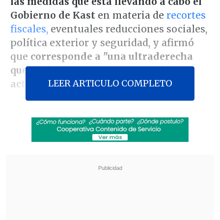
las medidas que está llevando a cabo el
Gobierno de Kast
en materia de
recortes
fiscales,
eventuales reducciones sociales,
política exterior y seguridad, y afirmó
que
corresponde a "una ultraderecha
que está gobernando y que está
LEER ARTICULO COMPLETO
actuando como tal".
En una entrevista con
La Tercera,
la
exministra del Trabajo señaló que
podría dar el beneficio de la duda "si
uno pensara en un Gobierno que está
dispuesto a conversar.
Pero lo que ha
hecho, por el contrario, es
dar señales de
que tenía su agenda propia
-y que está
bien que la tenga, porque ellos ganaron
la elección-, pero el punto es que
es