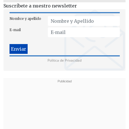
Suscríbete a nuestro newsletter
Nombre y apellido
E-mail
Política de Privacidad
Además, "no hay ninguna medida más
que el anuncio en algún minuto de que
les iban a expropiar los fondos de
pensiones a los extranjeros para que
con eso se pagaran los viajes de
expulsión,
lo cual es insólito. No hay