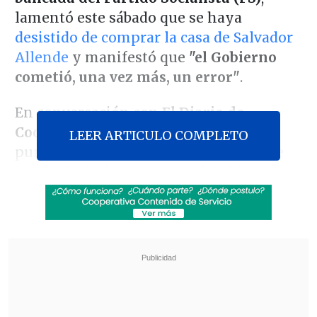
lamentó este sábado que se haya
desistido de comprar la casa de Salvador
Allende
y manifestó que
"el Gobierno
cometió, una vez más, un error"
.
En conversación con
El Diario de
Cooperativa
, el parlamentario
LEER ARTICULO COMPLETO
puntualizó que "tengo la impresión de
que
la decisión que toma el Gobierno en
un principio tiene un sentido muy
positivo
, que es resguardar el patrimonio
cultural e histórico del Presidente
Allende, por todo lo que implica y
significa, así como también del
expresidente Aylwin".