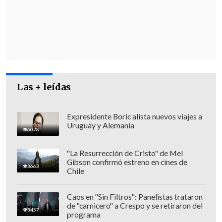
ha cometido, una vez más, un error, un
error grave,
debió haberse previsto como
corresponde desde el punto de vista
administrativo y legal", agregó el
legislador oficialista.
"Yo la verdad lamento esta situación
,
Las + leídas
creo que
el Gobierno no estuvo a la
altura
en esta materia", fustigó.
Expresidente Boric alista nuevos viajes a
Uruguay y Alemania
6078
"La Resurrección de Cristo" de Mel
Gibson confirmó estreno en cines de
3663
Chile
Caos en "Sin Filtros": Panelistas trataron
de "carnicero" a Crespo y se retiraron del
3457
programa