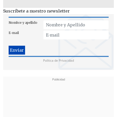
Suscríbete a nuestro newsletter
Nombre y apellido
E-mail
Reforma de pensiones
El jefe de bancada del PS también abordó
la discusión del
proyecto de reforma de
Política de Privacidad
pensiones,
que se encuentra en su
segundo trámite constitucional en el
Senado, y señaló que
"ojalá"
el Senado
despache este mes la reforma de
pensiones a la Cámara
, porque si lo
posterga a marzo o abril el debate será
inevitablemente
"contaminado"
por las
elecciones venideras.