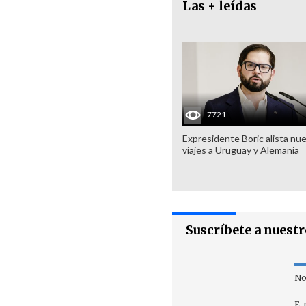
Las + leídas
7721
Expresidente Boric alista nu
viajes a Uruguay y Alemania
Suscríbete a nuest
No
E-