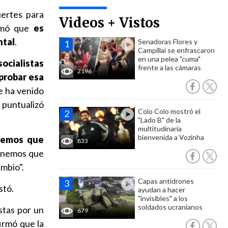
uertes para
Videos + Vistos
irmó que
es
ntal
.
Senadoras Flores y
Campillai se enfrascaron
en una pelea "cuma"
socialistas
frente a las cámaras
2196
aprobar esa
e ha venido
 puntualizó
Colo Colo mostró el
"Lado B" de la
multitudinaria
bienvenida a Vozinha
nemos que
833
enemos que
ambio".
Capas antidrones
stó.
ayudan a hacer
"invisibles" a los
soldados ucranianos
istas por un
679
firmó que la