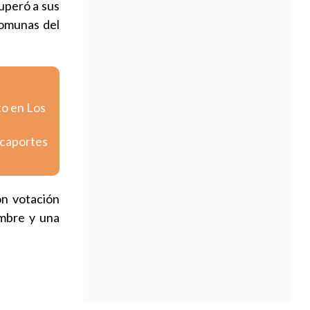
uperó a sus
comunas del
to en Los
icaportes
on votación
ombre y una