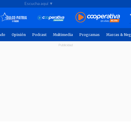
Escucha aquí ▼
ndo
Opinión
Podcast
Multimedia
Programas
Marcas & Neg