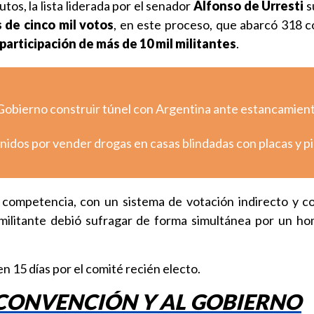
os, la lista liderada por el senador
Alfonso de Urresti
s
 de cinco mil votos
, en este proceso, que abarcó 318 
participación de más de 10 mil militantes
.
Gobierno construir túnel con Argentina ante estancamien
nidos por vender drogas en casas blindadas con placas y p
n competencia, con un sistema de votación indirecto y c
a militante debió sufragar de forma simultánea por un h
en 15 días por el comité recién electo.
 CONVENCIÓN Y AL GOBIERNO