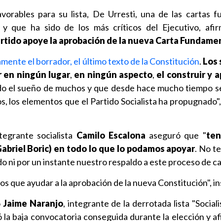
vorables para su lista, De Urresti, una de las cartas f
S y que ha sido de los más críticos del Ejecutivo, af
rtido apoye la aprobación de la nueva Carta Fundame
mente el borrador, el último texto de la Constitución
.
Los 
 en ningún lugar
,
en ningún aspecto
,
el construir y 
ido el sueño de muchos y que desde hace mucho tiempo s
s, los elementos que el Partido Socialista ha propugnado",
ntegrante socialista
Camilo Escalona
aseguró que "
te
Gabriel Boric) en todo lo que lo podamos apoyar
. No t
o ni por un instante nuestro respaldo a este proceso de c
 que ayudar a la aprobación de la nueva Constitución", in
o
Jaime Naranjo
, integrante de la derrotada lista "Social
ó la baja convocatoria conseguida durante la elección y a