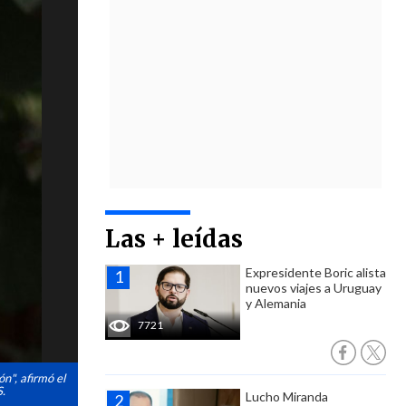
Las + leídas
Expresidente Boric alista
nuevos viajes a Uruguay
y Alemania
7721
n", afirmó el
S.
Lucho Miranda