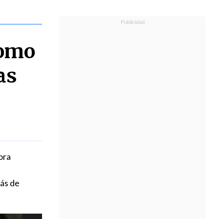
como
as
ora
más de