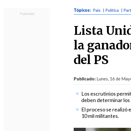
Tópicos:
País
| Política
| Par
Lista Uni
la ganado
del PS
Publicado:
Lunes, 16 de Mayo
Los escrutinios permit
deben determinar los 
El proceso se realizó 
10 mil militantes.