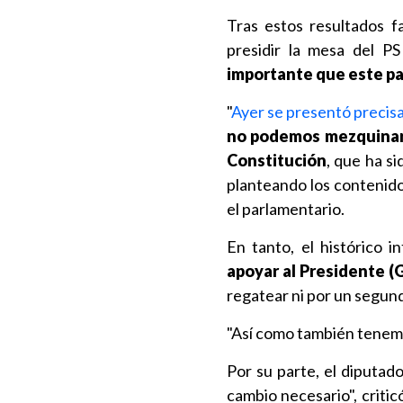
Tras estos resultados fa
presidir la mesa del P
importante que este pa
"
Ayer se presentó precisa
no podemos mezquinar
Constitución
, que ha s
planteando los contenido
el parlamentario.
En tanto, el histórico i
apoyar al Presidente (
regatear ni por un segund
"Así como también tenemos
Por su parte, el diputad
cambio necesario", critic