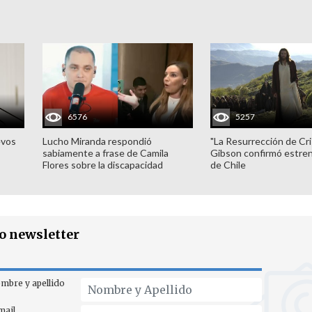
6576
5257
evos
Lucho Miranda respondió
"La Resurrección de Cri
sabiamente a frase de Camila
Gibson confirmó estren
Flores sobre la discapacidad
de Chile
ro newsletter
mbre y apellido
mail