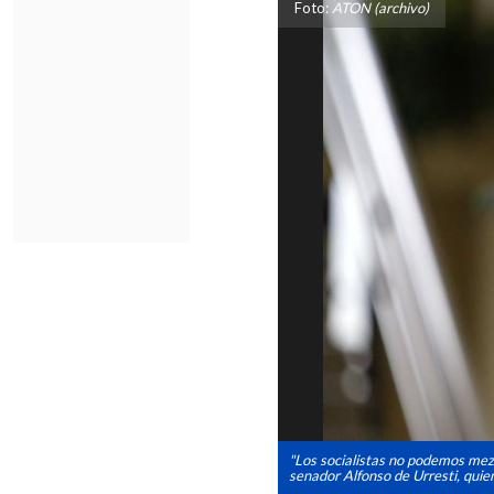
Foto:
ATON (archivo)
"Los socialistas no podemos mezq
senador Alfonso de Urresti, quien 