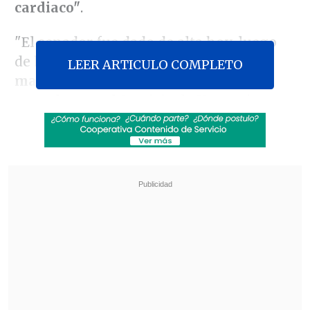
cardiaco"
.
"El senador fue dado de alta hoy, luego
de
habérsele implantado un
LEER ARTICULO COMPLETO
marcapasos el miércoles último
, tras
consultar en el Servicio de Urgencia por
un episodio de mareos
", señala el
comunicado emitido por el recinto
asistencial.
Revisa también
Tras presión del oficialismo: Kast afirma que
indultos y plan de seguridad "van por carriles
separados"
Juan Carlos Reinao, exalcalde de Renaico,
cumplirá 15 años de cárcel por delitos sexuales