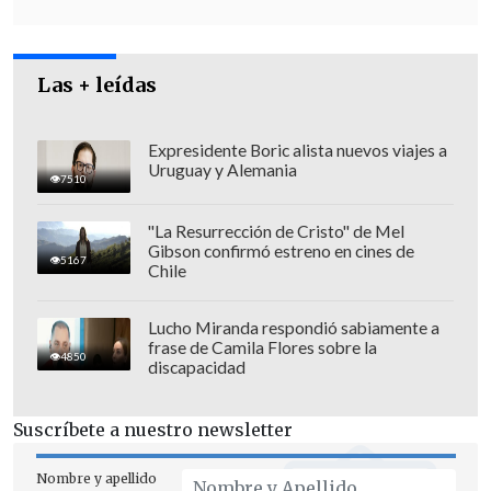
Las + leídas
Expresidente Boric alista nuevos viajes a
Uruguay y Alemania
7510
"La Resurrección de Cristo" de Mel
Gibson confirmó estreno en cines de
Ahora, tras ser dado de alta, Insulza
5167
Chile
publicó en la misma red que ya está de
vuelta en su casa y
"¡con batería nueva!".
Lucho Miranda respondió sabiamente a
frase de Camila Flores sobre la
4850
discapacidad
"El corazón de Panzer sigue firme y listo
para dar la pelea rumbo a Valparaíso.
Suscríbete a nuestro newsletter
Nos vemos en campaña",
indicó el
parlamentario por la Región de Arica y
Nombre y apellido