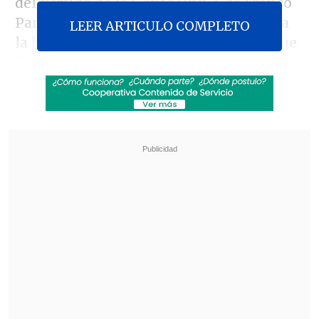
del Partido de la Gente (PDG), de Franco
Parisi como su líder y arremetió contra
LEER ARTICULO COMPLETO
la hermana del candidato, al señalar que
"no sé si por razones de inmigración o
por razones de flaiterío. Pero se llama
Zandra con Z"
.
Revisa también
Megaoperativo policial a nivel nacional dejó
más de 1.300 detenidos y miles de controles
preventivos
Megarreforma: Oposición tiene esperanza en
que el TC valide sus argumentos "sólidos y
robustos"
Estos dichos causaron molestia en la