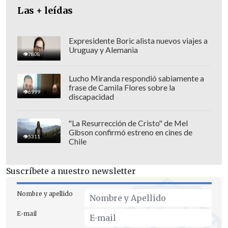
y
considerando los desafíos
que se
Las + leídas
requieren para esta nueva etapa, la
candidata ha solicitado la renuncia de
Expresidente Boric alista nuevos viajes a
Darío Quiroga al cargo de coordinador
Uruguay y Alemania
7808
estratégico del comando".
Lucho Miranda respondió sabiamente a
frase de Camila Flores sobre la
6999
discapacidad
"La Resurrección de Cristo" de Mel
Gibson confirmó estreno en cines de
5311
Chile
Suscríbete a nuestro newsletter
Nombre y apellido
E-mail