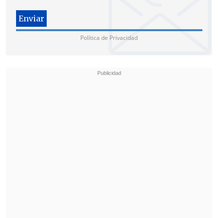
"Agradecemos sinceramente su
compromiso, profesionalismo y el
Política de Privacidad
trabajo realizado durante este tiempo",
cerró la declaración.
Franco Parisi, quien obtuvo el tercer
puesto en la presidencial del domingo al
sumar más de 2,5 millones de votos,
rechazó las declaraciones de Quiroga en
conversación con
El Diario de
Cooperativa
.
"
Esa es la verdad de fondo de la élite
política de fachos y comunachos
", dijo
Parisi esta mañana y agregó: "Que digan
de eso de mí me da lo mismo, pero
que