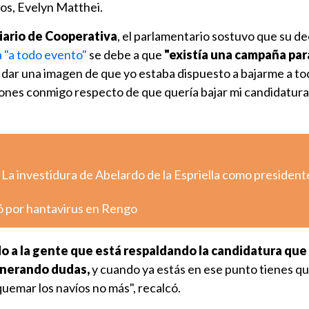
os, Evelyn Matthei.
Diario de Cooperativa
, el parlamentario sostuvo que su de
a "a todo evento"
se debe a que
"existía una campaña par
 dar una imagen de que yo estaba dispuesto a bajarme a to
ones conmigo respecto de que quería bajar mi candidatura 
 La investidura de Abelardo de la Espriella como president
ó por hantavirus en Rengo
do a la gente que está respaldando la candidatura que
enerando dudas,
y cuando ya estás en ese punto tienes que
quemar los navíos no más", recalcó.