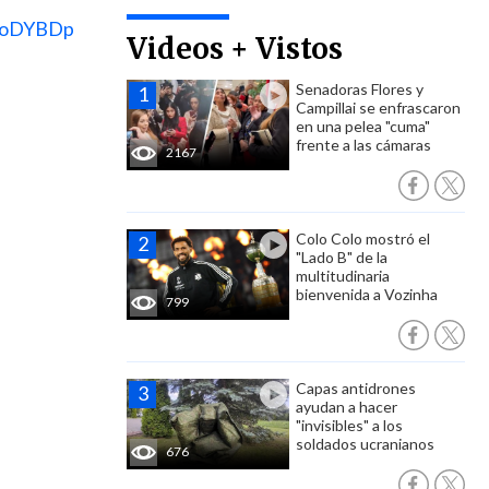
m7oDYBDp
Videos + Vistos
Senadoras Flores y
Campillai se enfrascaron
en una pelea "cuma"
frente a las cámaras
2167
Colo Colo mostró el
"Lado B" de la
multitudinaria
bienvenida a Vozinha
799
Capas antidrones
ayudan a hacer
"invisibles" a los
soldados ucranianos
676