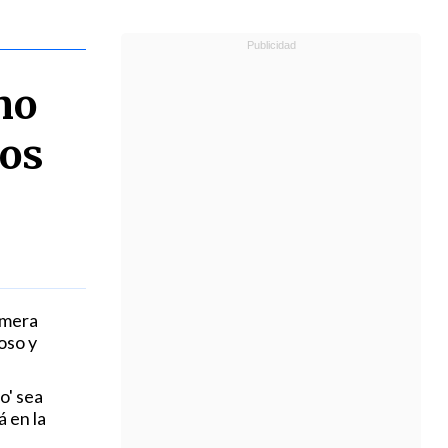
mo
mos
imera
oso y
o' sea
 en la