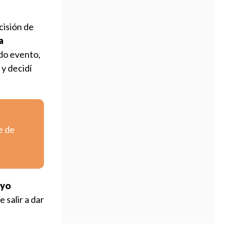
cisión de
a
do evento,
y decidí
e de
 yo
 salir a dar