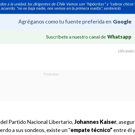
ados a la unidad, los dirigentes de Chile Vamos son "hipócritas" y "cabros chico
acuerdo, "no se baja nadie, nos vemos en la primera vuelta", sentenció.
Agréganos como tu fuente preferida en
Google
Suscríbete a nuestro canal de
Whatsapp
Llévatelo:
 del Partido Nacional Libertario,
Johannes Kaiser
, asegu
erdo a sus sondeos, existe un "
empate técnico"
entre él y