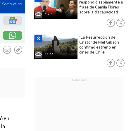
respondió sabiamente a
s". Como ya no
frase de Camila Flores
sobre la discapacidad
5831
"La Resurrección de
Cristo" de Mel Gibson
confirmó estreno en
cines de Chile
5199
ró en
 la