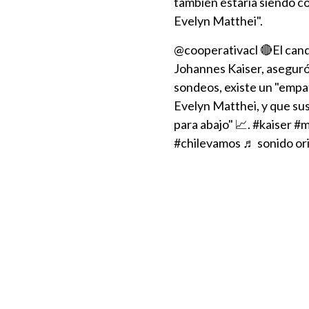
también estaría siendo 
Evelyn Matthei".
@cooperativacl
🔴El cand
Johannes Kaiser, aseguró 
sondeos, existe un "empat
Evelyn Matthei, y que sus
para abajo" 📈.
#kaiser
#m
#chilevamos
♬ sonido ori