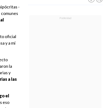
hipócritas -
os comunes
al
o oficial
a y a mí
yecto
aron la
rias y
ias a las
go el
s eso