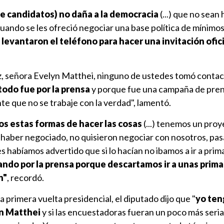
de candidatos) no daña a la democracia
(...) que no sean 
uando se les ofreció negociar una base política de mínim
levantaron el teléfono para hacer una invitación ofici
, señora Evelyn Matthei, ninguno de ustedes tomó contact
todo fue por la prensa
y porque fue una campaña de prens
 que no se trabaje con la verdad", lamentó.
os estas formas de hacer las cosas
(...) tenemos un pro
s haber negociado, no quisieron negociar con nosotros, pas
s habíamos advertido que si lo hacían no ibamos a ir a prima
ndo por la prensa porque descartamos ir a unas primar
n"
, recordó.
la primera vuelta presidencial, el diputado dijo que "
yo ten
n Matthei
y si las encuestadoras fueran un poco más seria