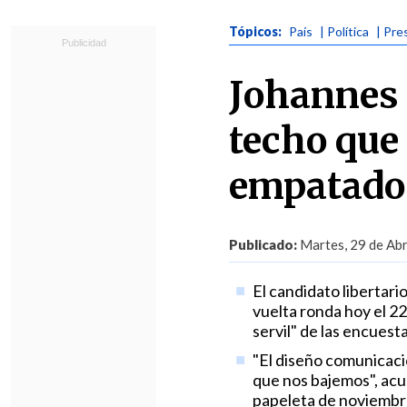
Tópicos:
País
| Política
| Pre
Johannes 
techo que
empatado
Publicado:
Martes, 29 de Abr
El candidato libertar
vuelta ronda hoy el 2
servil" de las encuest
"El diseño comunicacio
que nos bajemos", acus
papeleta de noviembr