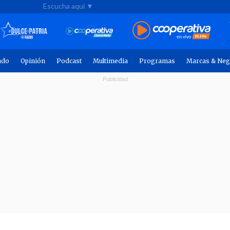
Escucha aquí ▼
ndo
Opinión
Podcast
Multimedia
Programas
Marcas & Neg