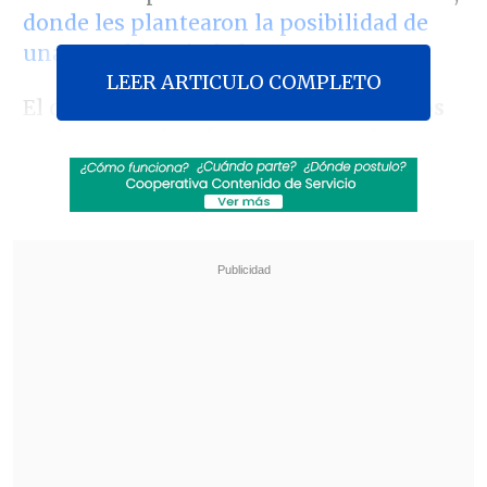
donde les plantearon la posibilidad de
una asamblea ciudadana.
LEER ARTICULO COMPLETO
El documento
consta de siete capítulos
en los que, además, se trazan reformas
laborales.
Revisa también
Escolta del exministro Cordero frustró a
disparos un portonazo en Vitacura
Incendio en domicilio provocó la muerte de
dos adultos mayores en Recoleta
Uno de los encargados del área
programática del PC,
Patricio Palma
,