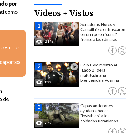
ado por
dad como
Videos + Vistos
Senadoras Flores y
Campillai se enfrascaron
en una pelea "cuma"
frente a las cámaras
2196
to en Los
icaportes
Colo Colo mostró el
"Lado B" de la
multitudinaria
bienvenida a Vozinha
833
ón
o de
Capas antidrones
ayudan a hacer
"invisibles" a los
soldados ucranianos
679