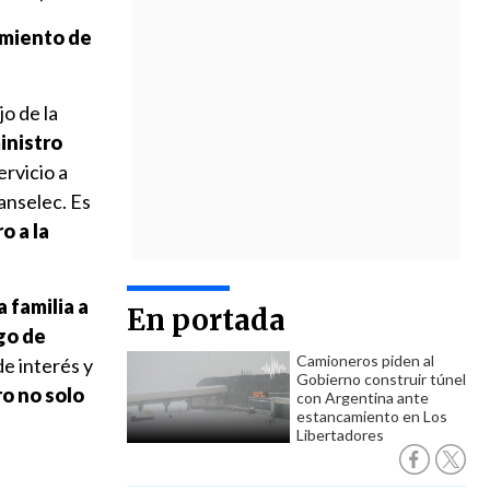
cimiento de
o de la
ministro
ervicio a
ranselec. Es
o a la
 familia a
En portada
go de
Camioneros piden al
e interés y
Gobierno construir túnel
ro no solo
con Argentina ante
estancamiento en Los
Libertadores