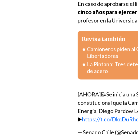
En caso de aprobarse el l
cinco años para ejercer
profesor en la Universida
Revisa también
Camioneros piden al 
Libertadores
La Pintana: Tres dete
de acero
[AHORA]📝Se inicia una Se
constitucional que la Cám
Energía, Diego Pardow L
▶️
https://t.co/DkqDuR
— Senado Chile (@Senado