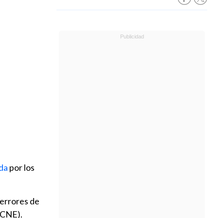
da
por los
errores de
(CNE).