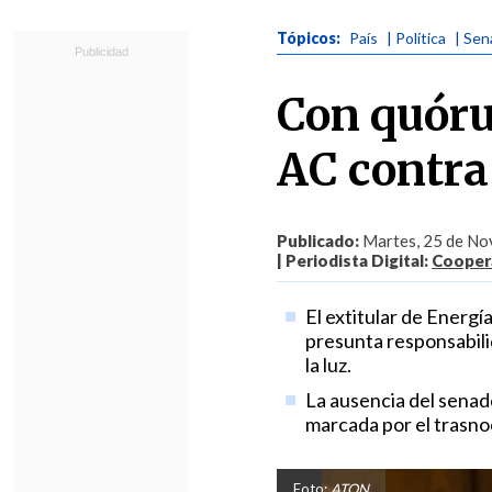
Tópicos:
País
| Política
| Se
Con quóru
AC contra
Publicado:
Martes, 25 de Nov
| Periodista Digital:
Coopera
El extitular de Energí
presunta responsabilid
la luz.
La ausencia del senad
marcada por el trasnoc
Foto:
ATON