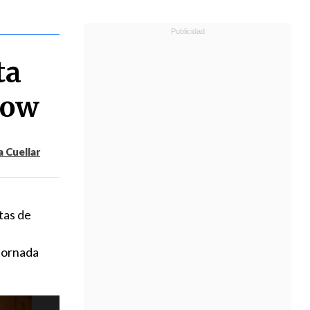
ta
dow
 Cuellar
tas de
 jornada