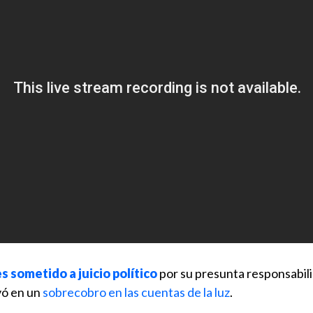
es sometido a juicio político
por su presunta responsabili
vó en un
sobrecobro en las cuentas de la luz
.