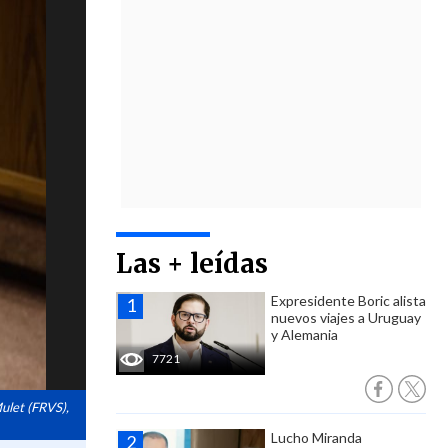
Las + leídas
Expresidente Boric alista
nuevos viajes a Uruguay
y Alemania
7721
ulet (FRVS),
Lucho Miranda