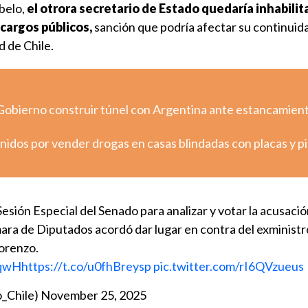
ibelo,
el otrora secretario de Estado quedaría inhabilit
 cargos públicos,
sanción que podría afectar su continui
d de Chile.
Gobierno construir túnel con Argentina ante estancamien
nidos por vender drogas en casas blindadas con placas y p
sión Especial del Senado para analizar y votar la acusaci
ara de Diputados acordó dar lugar en contra del exministr
orenzo.
hqwH
https://t.co/u0fhBreysp
pic.twitter.com/rI6QVzueus
_Chile)
November 25, 2025