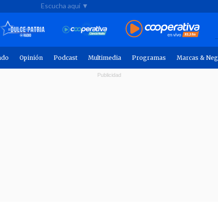
Escucha aquí ▼
ndo
Opinión
Podcast
Multimedia
Programas
Marcas & Neg