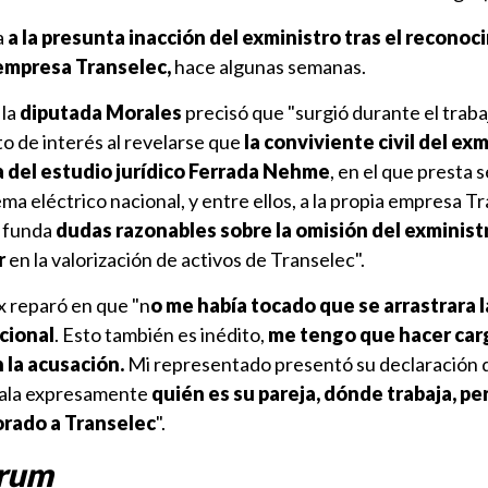
a
a la presunta inacción del exministro tras el recono
 empresa Transelec,
hace algunas semanas.
la
diputada Morales
precisó que "surgió durante el trabaj
o de interés al revelarse que
la conviviente civil del ex
ia del estudio jurídico Ferrada Nehme
, en el que presta s
ema eléctrico nacional, y entre ellos, a la propia empresa T
e funda
dudas razonables sobre la omisión del exministr
r
en la valorización de activos de Transelec".
x reparó en que "n
o me había tocado que se arrastrara la
cional
. Esto también es inédito,
me tengo que hacer car
 la acusación.
Mi representado presentó su declaración d
ñala expresamente
quién es su pareja, dónde trabaja, pe
orado a Transelec
".
órum