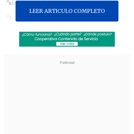
"sin cuidado".
LEER ARTICULO COMPLETO
"La acción civil presentada por el
exdiputado y el exministro Giorgio
Jackson nos tiene sin cuidado,
y nos
tiene sin cuidado porque estamos
hablando de una persona que hizo del
discurso la superioridad moral su forma
de actuar en política; porque estamos
hablando de una persona que durante su
actuar político se dedicó a denostar a
muchas autoridades", aseguró el líder de
los legisladores gremialistas en una
rueda de prensa en el Congreso.
Revisa también