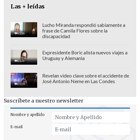
nosotros tenemos todo el derecho de
Las + leídas
responderlas"
, agregó.
Otra de las demandadas, la diputada
Flor
Lucho Miranda respondió sabiamente a
frase de Camila Flores sobre la
Weisse,
afirmó que
"más allá de la
8136
discapacidad
forma, que puede no haber sido la mejor
o la más adecuada, el fondo sí lo
Expresidente Boric alista nuevos viajes a
Uruguay y Alemania
mantengo.
Esto ha sido un caso
8126
gravísimo de corrupción que se
Revelan video clave sobre el accidente de
descubrió y que había un mecanismo
José Antonio Neme en Las Condes
6114
para ello y donde lo más grave es que
nadie ha devuelto ni un peso de lo que se
Suscríbete a nuestro newsletter
ha defraudado".
Nombre y apellido
E-mail