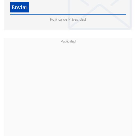
Política de Privacidad
Desde Renovación Nacional (RN), partido
socio de la UDI en la coalición opositora
Chile Vamos, el diputado
Andrés
Longton
opinó: Jackson "tomó una
decisión, será acertado o no, pero él
se
sintió legítimamente ofendido por
ciertas declaraciones que se emitieron.
Ahora, que eso vaya a constituir una