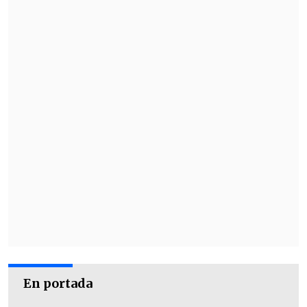
Humanos, con traumas oculares, tengan
una reparación justa".
[Lea también]
Boric se reunió con
Fabiola Campillai: Hablaron sobre
"verdad, justicia, reparación y no
repetición"
En portada