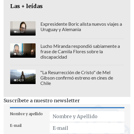
Las + leídas
estudiar el fondo de la propuesta lo que
se realizará en la sesión de este
miércoles donde se comenzará a votar
Expresidente Boric alista nuevos viajes a
Uruguay y Alemania
en particular la propuesta.
8013
Lucho Miranda respondió sabiamente a
frase de Camila Flores sobre la
7627
discapacidad
"La Resurrección de Cristo" de Mel
Gibson confirmó estreno en cines de
5429
Chile
Suscríbete a nuestro newsletter
Nombre y apellido
E-mail