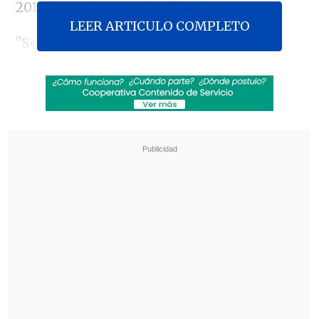
2019
logre "cerrar heridas"
.
LEER ARTICULO COMPLETO
"Se necesita la concurrencia de
senadores de derecha y centroderecha
para sacar a delante el proyecto. Espero
que se logre a la brevedad, hemos
señalado disposición para aportar"
,
indicó el todavía diputado del Frente
Amplio luego de que la Comisión de
Constitución del Senado discutiera la
iniciativa, según recoge el diario
La
Tercera
.
Revisa también
Escolta del exministro Cordero frustró a
disparos un portonazo en Vitacura