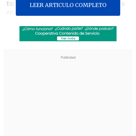
En la cita participaron los comandantes
LEER ARTICULO COMPLETO
en jefe de las Fuerzas Armadas, el
general
Javier Iturriaga
(Ejército), el
general del Aire
Hugo Rodríguez
(FACh)
y almirante
Juan de la Maza
(Armada);
los directores de Carabineros,
Ricardo
Yáñez
y de la PDI,
Sergio Múñoz
; la
contralora general (s)
Dorothy Pérez
; el
presidente de la Corte Suprema,
Ricardo
Blanco
, y los presidentes de la Cámara
Ricardo Cifuentes
y del Senado
Juan
Antonio Coloma
, como estipula la
Constitución. Además, se sumaron las
ministras de Defensa,
Maya Fernández
,
y de Interior,
Carolina Tohá
.