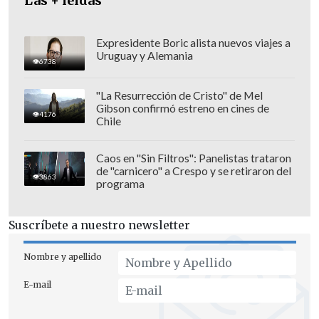
Las + leídas
"
Mi interés como Presidente es que este
órgano asesor cumpla su papel y sea un
Expresidente Boric alista nuevos viajes a
Uruguay y Alemania
aporte para enfrentar la delincuencia
,
6738
el narcotráfico y el crimen organizado.
"La Resurrección de Cristo" de Mel
Esta no es una tarea del Gobierno sino en
Gibson confirmó estreno en cines de
4176
Chile
todo el Estado", añadió Boric.
Caos en "Sin Filtros": Panelistas trataron
de "carnicero" a Crespo y se retiraron del
3863
programa
Suscríbete a nuestro newsletter
Nombre y apellido
E-mail