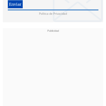
Política de Privacidad
"Les he preguntado a los integrantes del
Consejo sus opiniones sobre la reforma
constitucional de
infraestructura crítica
que se tramita en el Congreso
.
Afortunadamente, Chile cuenta con el
profesionalismo de las Fuerzas
Armadas y las policías
para hacer frente
a los problemas que se nos presentan",
planteó el Presidente.
"Hemos establecido tareas bien
concretas para cerrar brechas en materia
de seguridad. No vamos a permitir que el
crimen organizado se normalice, se