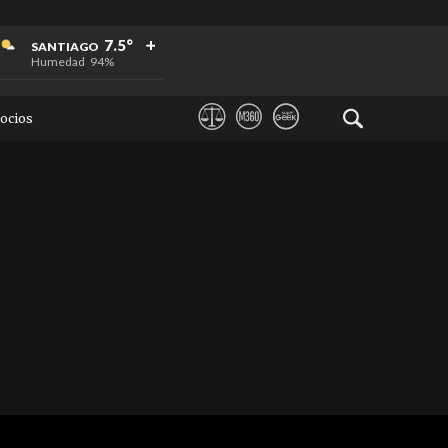
+
+
+
7.5°
SANTIAGO
Humedad
94%
ocios