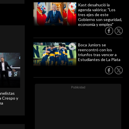
Kast desahució la
agenda valórica: "Los
tres ejes de este
Gobierno son seguridad,
economía y empleo"
Boca Juniors se
reencontró con los
triunfos tras vencer a
Estudiantes de La Plata
anelistas
 a Crespo y
ma