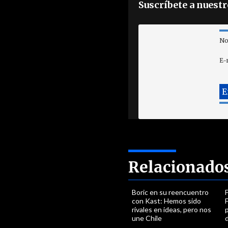
Suscríbete a nuest
No
E-
Relacionado
Boric en su reencuentro
F
con Kast: Hemos sido
F
rivales en ideas, pero nos
une Chile
d