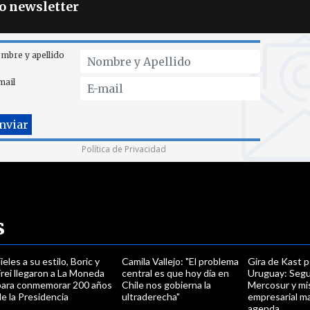
ro newsletter
mbre y apellido
mail
Política de Privacidad
s
ieles a su estilo, Boric y
Camila Vallejo: "El problema
Gira de Kast p
rei llegaron a La Moneda
central es que hoy día en
Uruguay: Segu
para conmemorar 200 años
Chile nos gobierna la
Mercosur y mi
e la Presidencia
ultraderecha"
empresarial m
agenda