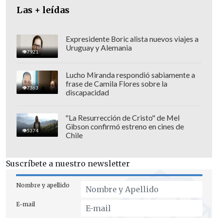
Las + leídas
Expresidente Boric alista nuevos viajes a
Uruguay y Alemania
7921
Lucho Miranda respondió sabiamente a
frase de Camila Flores sobre la
7363
discapacidad
Asimismo, reparó en que "hemos dado lo
"La Resurrección de Cristo" de Mel
Gibson confirmó estreno en cines de
mejor de nosotros y todavía queda
5374
Chile
mucho trabajo, quedan seis meses en
donde vamos a dar también hasta el
Suscríbete a nuestro newsletter
último día lo mejor de nuestros
esfuerzos".
Nombre y apellido
E-mail
"
Yo me levanto todos los días