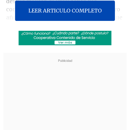
desfile militar, el Presidente fue
consultado por un balance de sus cuatro
LEER ARTICULO COMPLETO
años al mando del Gobierno y pese a que
reparó en que
"todavía queda mucho
trabajo", afirmó sentirse "contento".
Revisa también
Incendio consumió un bus eléctrico del
sistema Red en Providencia
Carmona viajó a Cuba por segunda vez este
año y se reunió con Díaz-Canel
"
Estoy muy contento, estoy orgulloso de
lo que hemos hecho, orgulloso de que
hemos honrado a las instituciones.
Creo