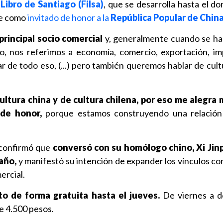
 Libro de Santiago (Filsa)
, que se desarrolla hasta el d
ne como
invitado de honor a la
República Popular de
Chin
principal socio comercial
y, generalmente cuando se ha
o, nos referimos a economía, comercio, exportación, imp
 de todo eso, (...) pero también queremos hablar de cultu
ltura china y de cultura chilena, por eso me alegra
 de honor,
porque estamos construyendo una relación 
 confirmó que
conversó con su homólogo chino, Xi Jinp
 año,
y manifestó su intención de expander los vínculos con
ercial.
to de forma gratuita hasta el jueves.
De viernes a d
e 4.500 pesos.