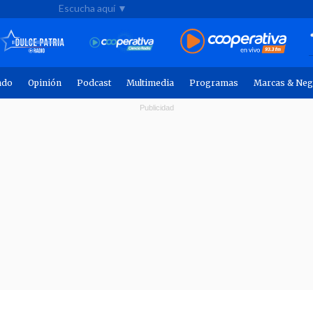
Escucha aquí ▼
ndo
Opinión
Podcast
Multimedia
Programas
Marcas & Neg