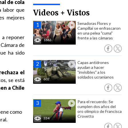
nal de cola
a labor que
Videos + Vistos
les mejores
Senadoras Flores y
Campillai se enfrascaron
en una pelea "cuma"
 a reponer
frente a las cámaras
1883
a Cámara de
que ha sido
Capas antidrones
ayudan a hacer
rechaza el
"invisibles" a los
soldados ucranianos
os, se está
602
en a Chile
Para el recuerdo: Se
cumplen dos años del
tiene como
oro olímpico de Francisca
Crovetto
334
ral.