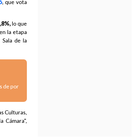
5
, que vota
,8%,
lo que
en la etapa
 Sala de la
s de por
as Culturas,
la Cámara",