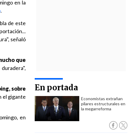
omingo en la
a
.
bla de este
ortación...
ra", señaló
 mucho que
duradera",
En portada
ing, sobre
 el gigante
Economistas extrañan
pilares estructurales en
la megarreforma
omingo, en