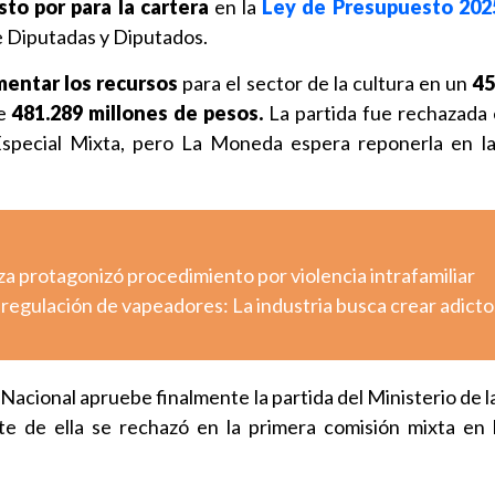
to por para la cartera
en la
Ley de Presupuesto 202
e Diputadas y Diputados.
entar los recursos
para el sector de la cultura en un
45
e
481.289 millones de pesos.
La partida fue rechazada 
Especial Mixta, pero La Moneda espera reponerla en la
a protagonizó procedimiento por violencia intrafamiliar
regulación de vapeadores: La industria busca crear adicto
acional apruebe finalmente la partida del Ministerio de l
te de ella se rechazó en la primera comisión mixta en 