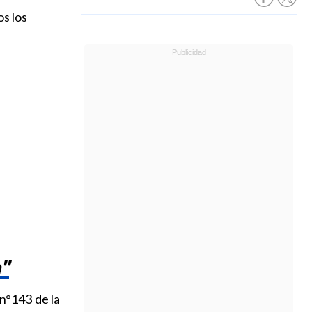
s los
"
 n°143 de la