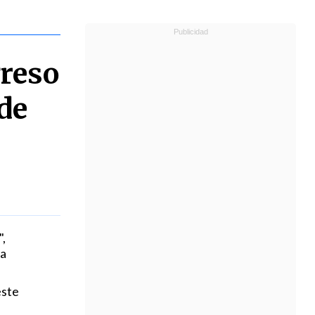
greso
de
",
na
este