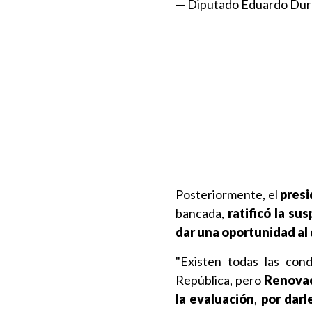
— Diputado Eduardo Du
Posteriormente, el
presi
bancada,
ratificó la su
dar una oportunidad al 
"Existen todas las cond
República, pero
Renovaci
la evaluación
,
por darl