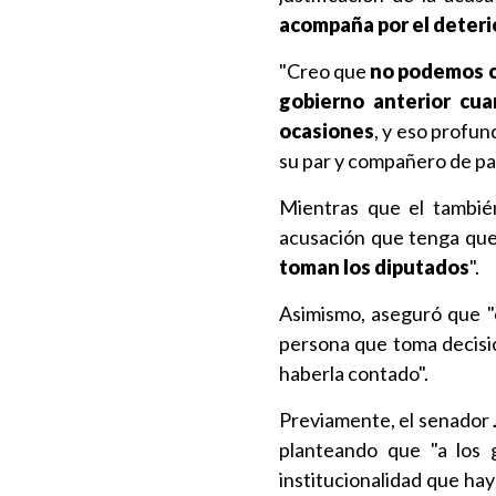
acompaña por el deterio
"Creo que
no podemos ca
gobierno anterior cua
ocasiones
, y eso profun
su par y compañero de pa
Mientras que el tambi
acusación que tenga que 
toman los diputados
".
Asimismo, aseguró que "e
persona que toma decisi
haberla contado".
Previamente, el senador
planteando que "a los 
institucionalidad que ha