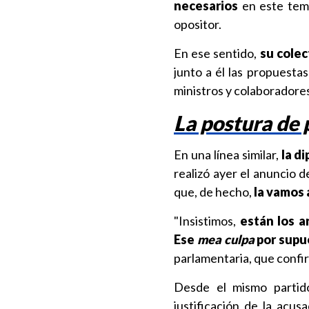
necesarios
en este tema
opositor.
En ese sentido,
su colec
junto a él las propuesta
ministros y colaboradores
La postura de
En una línea similar,
la di
realizó ayer el anuncio 
que, de hecho,
la vamos 
"Insistimos,
están los a
Ese
mea culpa
por supu
parlamentaria, que confi
Desde el mismo partid
justificación de la acus