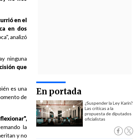
rrió en el
ica en dos
ca", analizó
ay ninguna
cisión que
bién es una
En portada
 momento de
¿Suspender la Ley Karin?
Las críticas a la
propuesta de diputados
flexionar",
oficialistas
remando la
eritan y no