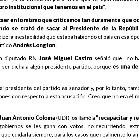
ro institucional que tenemos en el país
".
er en lo mismo que criticamos tan duramente que ocu
ndo se trató de sacar al Presidente de la Repúbl
dizó la inestabilidad que estaba habiendo el país en esa épo
rtido
Andrés Longton
.
én diputado RN
José Miguel Castro
señaló que "no h
ser dicha a algún presidente partido, porque
es una de
l presidente del partido es senador y, por lo tanto, tam
ones con respecto a esta acusación. Creo que no era el
Juan Antonio Coloma
(UDI) los llamó a
"recapacitar y re
gobiernos se les gana con votos, no recurriendo, ext
y que cuidarla siempre, para los casos que realmente lo am