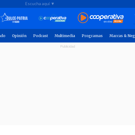
Escucha aquí ▼
ndo
Opinión
Podcast
Multimedia
Programas
Marcas & Neg