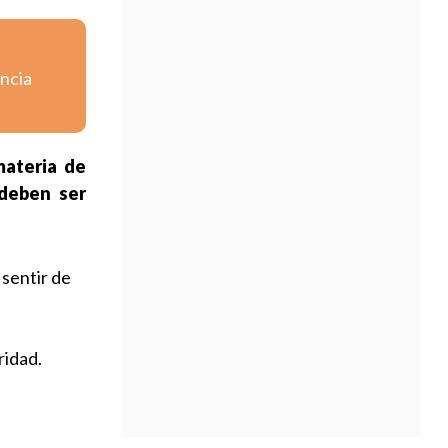
encia
materia de
 deben ser
 sentir de
ridad.