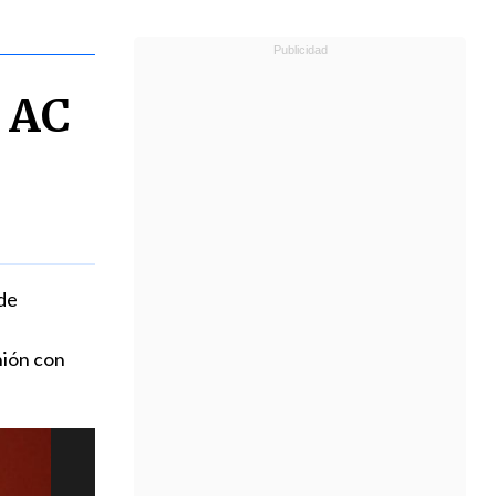
á AC
de
nión con