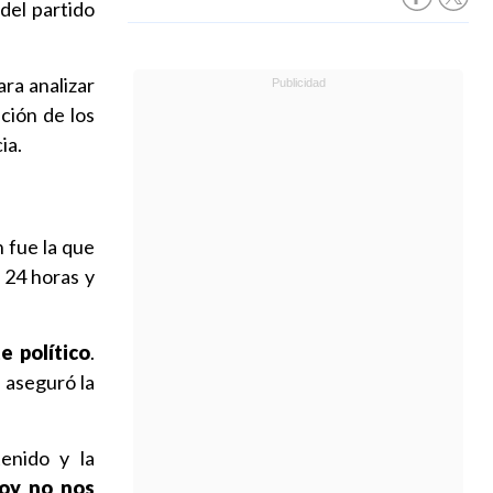
 del partido
ra analizar
ción de los
ia.
n fue la que
 24 horas y
e político
.
, aseguró la
enido y la
oy no nos