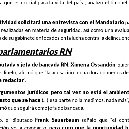
 que es crucial para la vida del país.", analizó el timonel
tividad solicitará una entrevista con el Mandatario
pa
s realizadas en materia de seguridad, así como una evalua
 de su gabinete enfocados en la lucha contra la delincuenc
 parlamentarios RN
putada y jefa de bancada RN
,
Ximena Ossandón
, quie
del libelo, afirmó que "la acusación no ha durado menos de
a redactar
".
rgumentos jurídicos
,
pero tal vez no está el ambient
esto que se hace
(...) esa parte no la medimos, nada más"
rmó que seguirá como jefa de bancada.
o, el diputado
Frank Sauerbaum
señaló que "el cont
ación yo la comparto, pero
creo que la oportunidad h