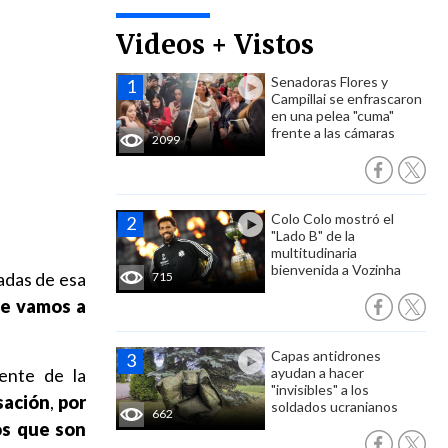
Videos + Vistos
Senadoras Flores y
Campillai se enfrascaron
en una pelea "cuma"
frente a las cámaras
2099
Colo Colo mostró el
"Lado B" de la
multitudinaria
bienvenida a Vozinha
tadas de esa
715
le vamos a
Capas antidrones
dente de la
ayudan a hacer
"invisibles" a los
sación
,
por
soldados ucranianos
662
os que son