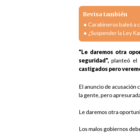
Revisa también
Carabineros baleó a 
¿Suspender la Ley Kari
"Le daremos otra opor
seguridad",
planteó el 
castigados pero veremos
El anuncio de acusación c
la gente, pero apresurada
Le daremos otra oportunid
Los malos gobiernos debe