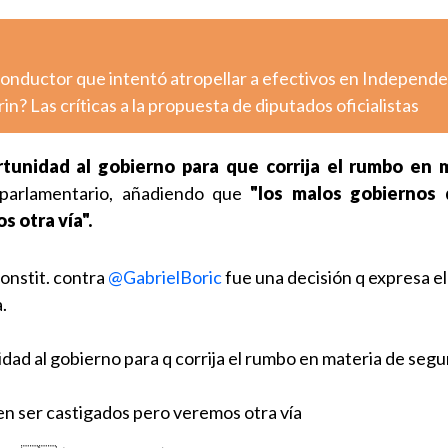
conductor que intentó atropellar a efectivos en Independ
n? Las críticas a la propuesta de diputados oficialistas
tunidad al gobierno para que corrija el rumbo en 
parlamentario, añadiendo que
"los malos gobiernos
 otra vía".
onstit. contra
@GabrielBoric
fue una decisión q expresa el
.
ad al gobierno para q corrija el rumbo en materia de segu
n ser castigados pero veremos otra vía