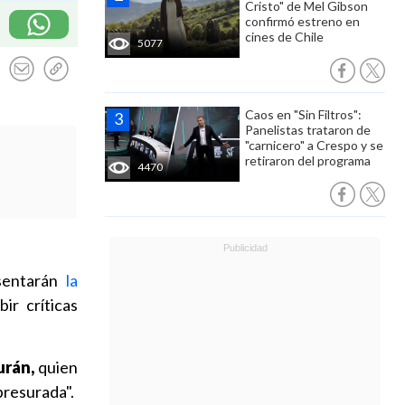
Cristo" de Mel Gibson
confirmó estreno en
cines de Chile
5077
Caos en "Sin Filtros":
Panelistas trataron de
"carnicero" a Crespo y se
retiraron del programa
4470
sentarán
la
bir críticas
urán,
quien
presurada".