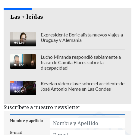
y no a los usuarios
".
Las + leídas
Expresidente Boric alista nuevos viajes a
Uruguay y Alemania
8124
Lucho Miranda respondió sabiamente a
frase de Camila Flores sobre la
8122
discapacidad
Revelan video clave sobre el accidente de
José Antonio Neme en Las Condes
6097
Suscríbete a nuestro newsletter
De todos modos, declaró:
"Tengo una
enorme expectativa de que, en la cuenta
Nombre y apellido
del 1 de junio, el Presidente decida
E-mail
retirar esta lógica de recortes"
.