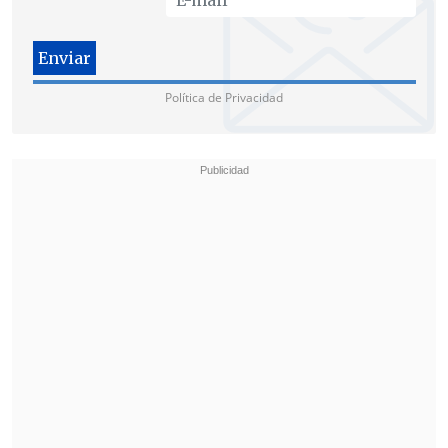
Schalper pide demostrar avances "con
sentido de urgencia"
Política de Privacidad
En contraste, el
jefe de la bancada de
diputados de RN, Diego Schalper
, sugirió
que el discurso se concentre en
demostrar los avances inmediatos:
"Espero que el Presidente le cuente al
país que
este es el Gobierno que, en dos
meses, ha aprobado más proyectos de
desarrollo
en el
Sistema de Evaluación
de Impacto Ambiental
".
El oficialista también apuesta por que
Kast dé a conocer "cómo la ministra de
Salud está
combatiendo las
listas de