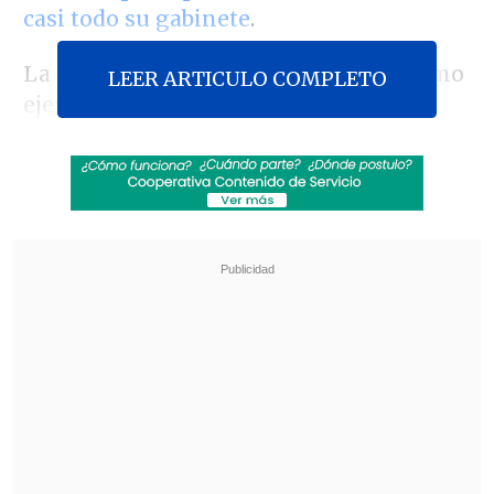
casi todo su gabinete
.
La parlamentaria por Atacama usó como
LEER ARTICULO COMPLETO
ejemplo de sus efectos negativos
la
bullada
cancelación de los Juegos
Nacionales y Paranacionales
, ya que
responde a una rebaja de 3.500 millones
en el Ministerio del Deporte:
"Pensemos
en aquellos jóvenes que durante mucho
tiempo se prepararon y tenían la
esperanza de llegar"
a la competencia,
lamentó.
Revisa también
Así fue el intento de encerrona repelido por el
escolta del exministro Cordero