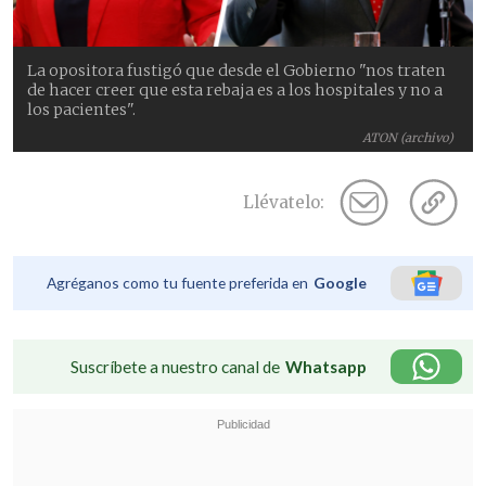
La opositora fustigó que desde el Gobierno "nos traten
de hacer creer que esta rebaja es a los hospitales y no a
los pacientes".
ATON (archivo)
Llévatelo:
Agréganos como tu fuente preferida en
Google
Suscríbete a nuestro canal de
Whatsapp