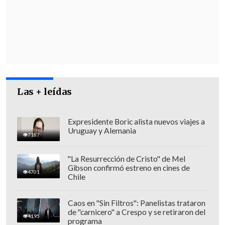
celebrada ayer en "La Moneda chica"
, la
oficina del Presidente electo,
José
Antonio Kast
, en calle La Gloria. En la
cita participaron la futura ministra de
Seguridad,
Trinidad Steinert
, junto a los
titulares entrantes de Defensa y Obras
Las + leídas
Públicas.
Fuentes presentes en el encuentro
Expresidente Boric alista nuevos viajes a
revelan que fue la propia Steiner quien
Uruguay y Alemania
7187
puso la continuidad de Jouannet sobre la
mesa, dando señales de que
él se
"La Resurrección de Cristo" de Mel
Gibson confirmó estreno en cines de
mantendría en su cargo y que no habría
4701
Chile
modificaciones en la nominación.
Caos en "Sin Filtros": Panelistas trataron
de "carnicero" a Crespo y se retiraron del
4195
programa