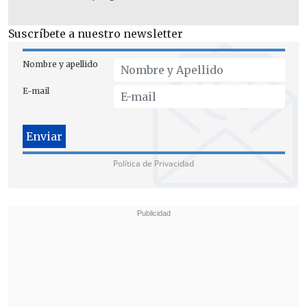
Suscríbete a nuestro newsletter
Nombre y apellido
E-mail
Política de Privacidad
Pese a que inicialmente el equipo de
comunicaciones del Mandatario electo
desmintió una investigación formal de
por qué estos vínculos no fueron
transparentados por Jouannet durante
su rendición de patrimonio e intereses,