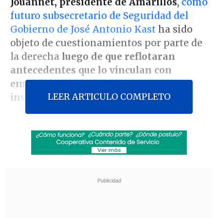
Jouannet, presidente de Amarillos
,
como
futuro subsecretario de Seguridad del
Gobierno de José Antonio Kast
ha sido
objeto de cuestionamientos por parte de
la derecha
luego de que reflotaran
antecedentes que lo vinculan con
empresarios formalizados e
LEER ARTICULO COMPLETO
investigados por la justicia
.
Se trata del empresario chino Emilio
Yang
, imputado en una causa de tráfico
de influencias
relacionada a la diputada
Karol Cariola (PC)
,
y de Alberto Hadad
,
representante del gremio tragamonedas
formalizado en 2019 por financiamiento
irregular de la política
.
Ambos
empresarios mantienen un vínculo