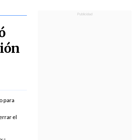
ó
ción
o para
errar el
e