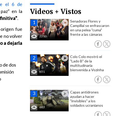
te el 6 de
Videos + Vistos
 paz" en la
finitiva"
.
Senadoras Flores y
Campillai se enfrascaron
 origen fue
en una pelea "cuma"
frente a las cámaras
e no volver
2210
o a dejarla
Colo Colo mostró el
"Lado B" de la
o de dos
multitudinaria
bienvenida a Vozinha
Comisión
851
o
Capas antidrones
ayudan a hacer
"invisibles" a los
soldados ucranianos
683