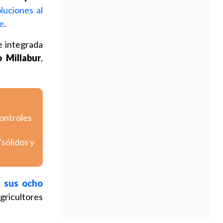
luciones al
le
.
 e integrada
o Millabur
,
controles
sólidos y
e sus ocho
agricultores