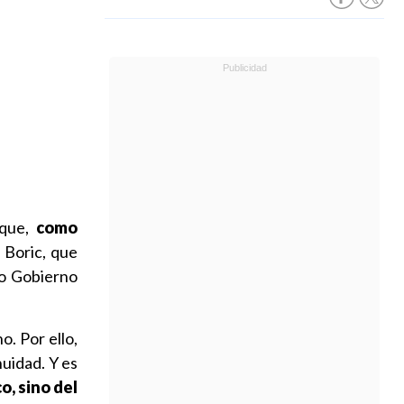
 que,
como
ó Boric, que
imo Gobierno
. Por ello,
nuidad. Y es
o, sino del