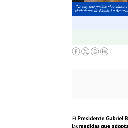
"No hay paz posible si no damos r
ciudadanos de Biobío, La Araucaní
El
Presidente
Gabriel B
las
medidas que adopta