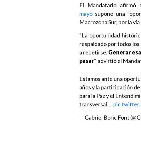
El Mandatario afirmó
mayo
supone una "oportu
Macrozona Sur, por la vía
"La oportunidad históri
respaldado por todos los
a repetirse.
Generar esa 
pasar
", advirtió el Mand
Estamos ante una oportun
años y la participación d
para la Paz y el Entendim
transversal.…
pic.twitt
— Gabriel Boric Font (@G