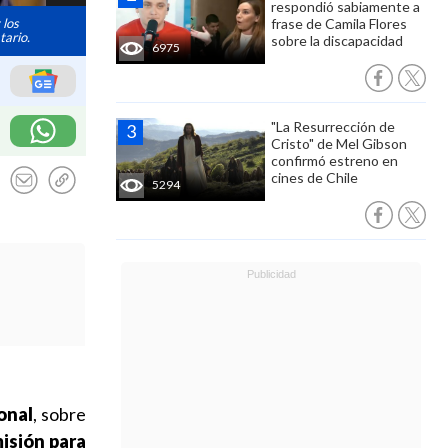
respondió sabiamente a
 los
frase de Camila Flores
tario.
sobre la discapacidad
6975
"La Resurrección de
Cristo" de Mel Gibson
confirmó estreno en
cines de Chile
5294
onal
, sobre
isión para