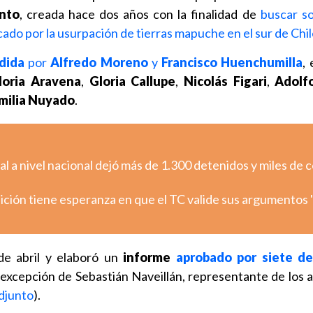
ento
, creada hace dos años con la finalidad de
buscar so
cado por la usurpación de tierras mapuche en el sur de Chi
dida
por
Alfredo Moreno
y
Francisco Huenchumilla
,
oria Aravena
,
Gloria Callupe
,
Nicolás Figari
,
Adolf
milia Nuyado
.
l a nivel nacional dejó más de 1.300 detenidos y miles de 
ión tiene esperanza en que el TC valide sus argumentos "
 de abril y elaboró un
informe
aprobado por siete d
a excepción de Sebastián Naveillán, representante de los 
adjunto
).