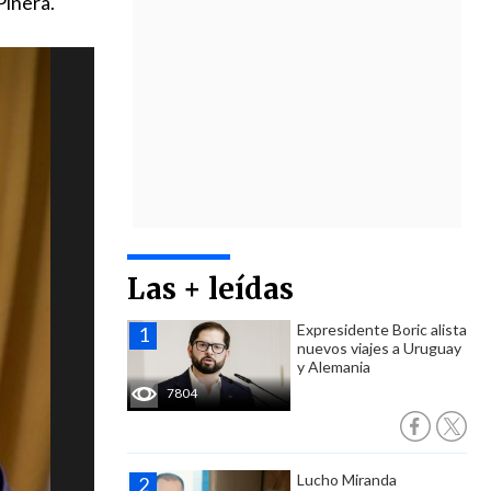
Piñera.
Las + leídas
Expresidente Boric alista
nuevos viajes a Uruguay
y Alemania
7804
Lucho Miranda