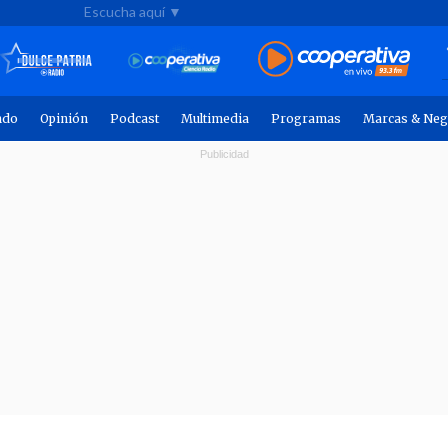
Escucha aquí ▼
ndo
Opinión
Podcast
Multimedia
Programas
Marcas & Neg