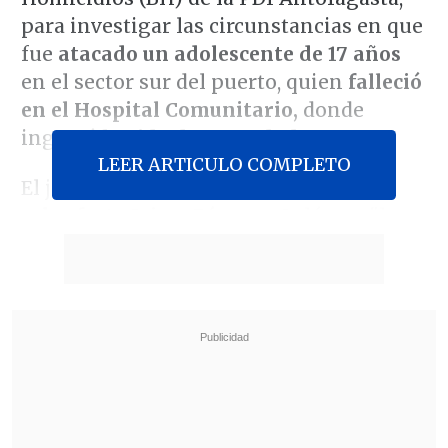
para investigar las circunstancias en que
fue
atacado un adolescente de 17 años
en el sector sur del puerto, quien
falleció
en el Hospital Comunitario,
donde
ingresó
herido de gravedad.
LEER ARTICULO COMPLETO
El jefe subrogante de la BH,
subrefecto Jaime Pérez,
señaló que
"los
oficiales concurrieron hasta el hospital
de la comuna, lugar donde iniciaron los
trabajos investigativos, pudiendo
establecer en primera instancia que el
ataque se habría registrado en las
inmediaciones de una
plazoleta ubicada
en calle Ernesto Salinas,
donde el joven
habría tenido un altercado".