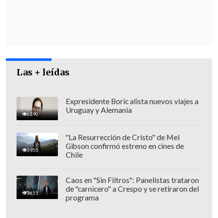
Las diligencias de la PDI no solo se
centran en Mejillones, también en
otros
puntos de la región
, donde
podrían
haber huído
los autores del hecho.
Las + leídas
Expresidente Boric alista nuevos viajes a
Uruguay y Alemania
6390
"La Resurrección de Cristo" de Mel
Gibson confirmó estreno en cines de
3955
Chile
Caos en "Sin Filtros": Panelistas trataron
de "carnicero" a Crespo y se retiraron del
3655
programa