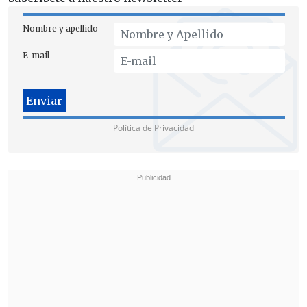
Nombre y apellido
E-mail
Política de Privacidad
"Queremos recalcar que
la información
ha sido manejada por nuestros
defensores penales públicos bajo
estrictas medidas de confidencialidad y
nunca ha sido entregada a terceros
, ese
es el actuar que siempre han tenido -y
van a seguir teniendo- nuestros
defensores", garantizó la máxima