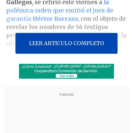
Gallegos
, se refirió este viernes a
la
polémica orden que emitió el juez de
garantía
Héctor Barraza
, con el objeto de
revelar los nombres de 56 testigos
protegidos
en un caso relacionado con la
LEER ARTICULO COMPLETO
célula delictiva
Tren de Aragua.
Si bien la Corte de Apelaciones de Arica
frenó la ejecución del controvertido fallo
inicial, el propio fiscal regional,
Mario
Carrera
, confirmó que la Defensoría
ariqueña había accedido previamente a
sobres que contenían las identidades de
las víctimas.
Revisa también