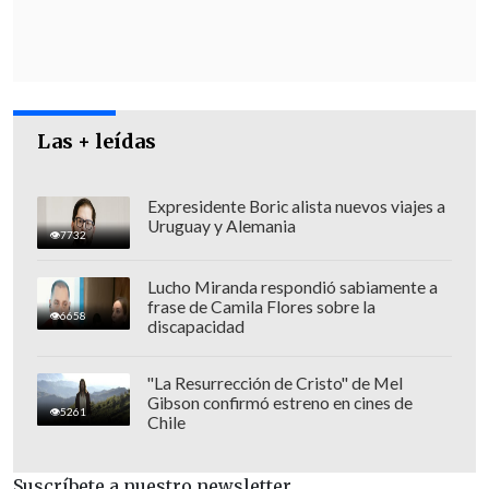
penales públicos, sin perjuicio de la
resolución dictada por un juez de
garantía que ordenaba la devolución de
la información sobre testigos protegidos
-la cual a juicio de nosotros no se
Las + leídas
ajustaba a derecho y respecto de la cual
ejercimos los recursos que
Expresidente Boric alista nuevos viajes a
correspondían-,
voluntariamente
Uruguay y Alemania
7732
hicieron entrega de lo solicitado a la
espera de que el tribunal competente, la
Lucho Miranda respondió sabiamente a
frase de Camila Flores sobre la
Ilustrísima Corte de Apelaciones de
6658
discapacidad
Arica, resuelva el asunto".
"La Resurrección de Cristo" de Mel
Gibson confirmó estreno en cines de
5261
Chile
Suscríbete a nuestro newsletter