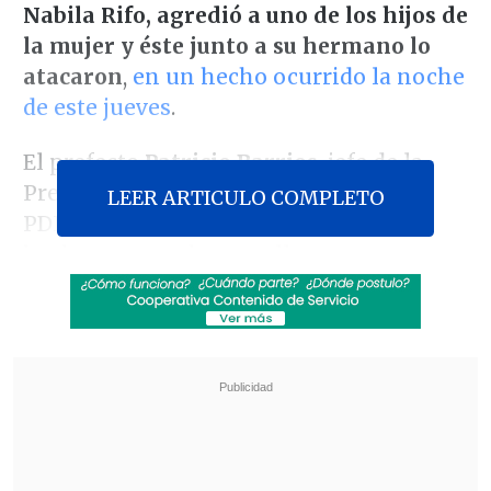
Nabila Rifo, agredió a uno de los hijos de
la mujer y éste junto a su hermano lo
atacaron
,
en un hecho ocurrido la noche
de este jueves
.
El prefecto
Patricio Barrios
, jefe de la
Prefectura Provincial Coyhaique de la
LEER ARTICULO COMPLETO
PDI, especificó que "la dinámica de los
hechos responde a que llega una
persona, pareja de la propietaria o dueña
del domicilio, quien
agrede al hijo de
esta mujer con un elemento
contundente
. En defensa de esto,
el hijo
de esta mujer en conjunto con su
hermano menor, de 17 años, agreden a
esta persona y le causa lesiones de