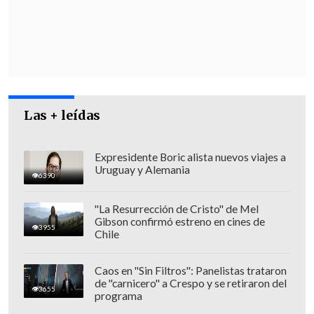
segundo, y producto de las
indagaciones, es detenido
por personal
de la PDI".
Las + leídas
Expresidente Boric alista nuevos viajes a
Uruguay y Alemania
6390
"La Resurrección de Cristo" de Mel
Gibson confirmó estreno en cines de
3955
Chile
Caos en "Sin Filtros": Panelistas trataron
de "carnicero" a Crespo y se retiraron del
"Podría eventualmente existir algún
3655
programa
antecedente de legítima defensa o