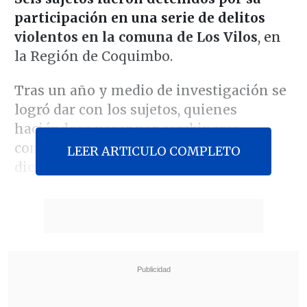
participación en una serie de delitos
violentos en la comuna de Los Vilos
, en
la Región de Coquimbo.
Tras un año y medio de investigación se
logró dar con los sujetos, quienes
haciéndose pasar por carabineros,
cometieron una serie de delitos en
LEER ARTICULO COMPLETO
diciembre de 2022,
entre ellos un
homicidio
.
Revisa también
Estallido social: Gobierno confirmó que
"pronto" resolverá las solicitudes de indulto
Corte ratificó destitución de enfermera que