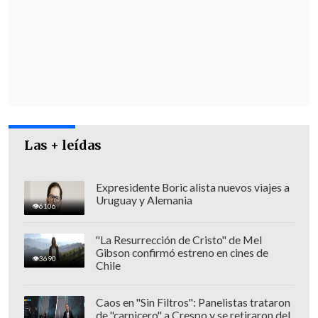
inspector
Ernesto León
, jefe regional de
la PDI Coquimbo.
Las + leídas
Expresidente Boric alista nuevos viajes a
Uruguay y Alemania
6106
"La Resurrección de Cristo" de Mel
Gibson confirmó estreno en cines de
3690
Chile
"
Se trasladaban desde la ciudad de
Valparaíso para cometer hechos en la
Caos en "Sin Filtros": Panelistas trataron
de "carnicero" a Crespo y se retiraron del