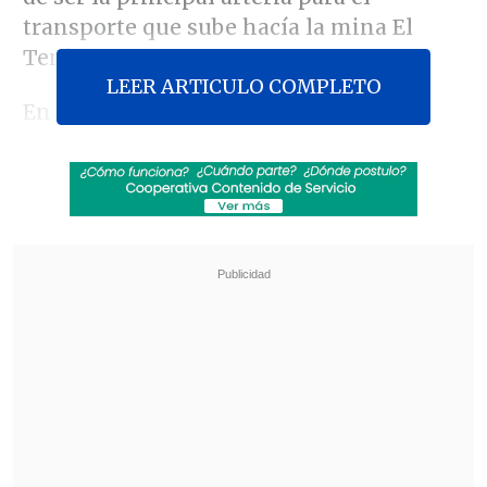
transporte que sube hacía la mina El
Teniente.
LEER ARTICULO COMPLETO
En abril pasado,
el Gobierno Regional
(GORE)
ingresó
el proyecto al consejo
,
luego de que
en diciembre de 2018, el
Ministerio de Desarrollo Social diera luz
verde a la iniciativa
.
Revisa también
Nuevo plan para corredores de transporte
público no convence a alcaldes del Biobío
"Sin fachadas": SII y CNC lanzan plataforma
para denunciar locales comerciales
sospechosos