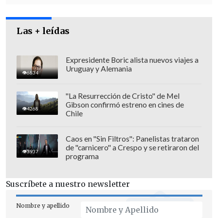
y obras a finales de 2020 en adelante.
Es
un proyecto muy grande
, de sobre 24 mil
millones de pesos en la doble vía de la
Las + leídas
Carretera el Cobre, entre El Guindal y
Bombero Villalobos, con un bajo nivel en
Expresidente Boric alista nuevos viajes a
Uruguay y Alemania
el sector de Nogales".
6834
"La Resurrección de Cristo" de Mel
Gibson confirmó estreno en cines de
4268
Chile
Caos en "Sin Filtros": Panelistas trataron
de "carnicero" a Crespo y se retiraron del
3937
programa
Suscríbete a nuestro newsletter
Nombre y apellido