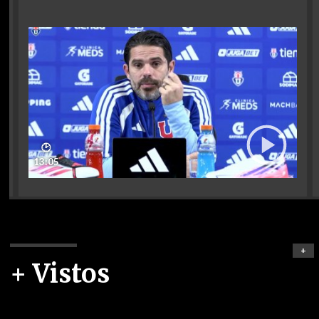
🕑
13:05
+
+ Vistos