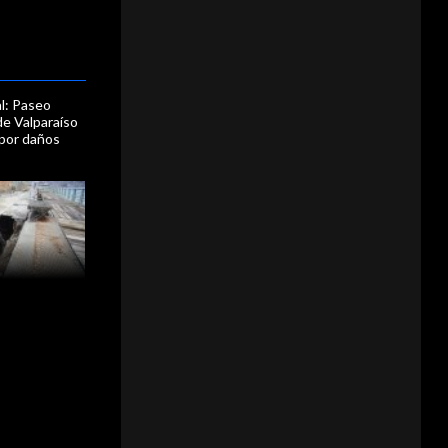
l: Paseo
e Valparaíso
 por daños