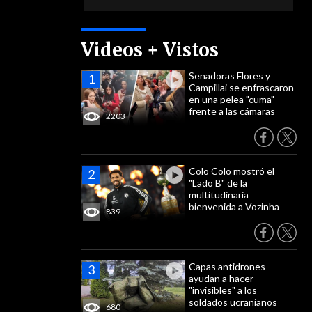
Videos + Vistos
Senadoras Flores y
Campillai se enfrascaron
en una pelea "cuma"
frente a las cámaras
2203
Colo Colo mostró el
"Lado B" de la
multitudinaria
bienvenida a Vozinha
839
Capas antidrones
ayudan a hacer
"invisibles" a los
soldados ucranianos
680