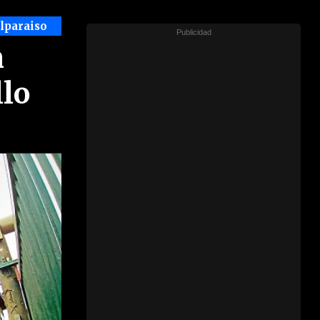
alparaiso
n
llo