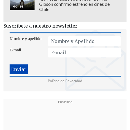
municipio cuando son terciarios.
Gibson confirmó estreno en cines de
5414
Chile
Suscríbete a nuestro newsletter
Nombre y apellido
E-mail
Política de Privacidad
"En ese sentido, hay un problema con los
colectores de aguas lluvias en muchos
sectores de Viña del Mar: hay algunos
que por estar en las dunas están