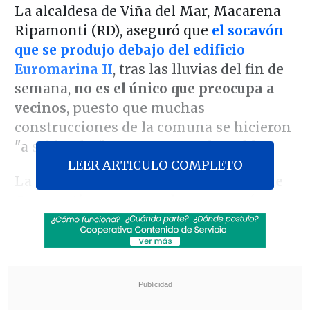
La alcaldesa de Viña del Mar, Macarena
Ripamonti (RD), aseguró que
el socavón
que se produjo debajo del edificio
Euromarina II
, tras las lluvias del fin de
semana,
no es el único que preocupa a
vecinos
, puesto que muchas
construcciones de la comuna se hicieron
"a sabiendas" en terrenos vulnerables.
LEER ARTICULO COMPLETO
La jefa comunal recordó en
El Diario de
Cooperativa
que, cuando se reportó un
primer agujero en el sector de Reñaca el
año pasado, el debate público giró en
torno a "¿cómo es que llegan los edificios
a construirse allí, y quién entrega los
permisos? Pero hay una historia antes: