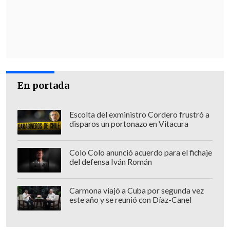
ciudad
, pregúntele a todos los
viñamarinos".
En vista de tal escenario, estableció que
este problema estructural "en su
máxima expresión termina con un
En portada
socavón de visualización nacional"
.
EL ÚLTIMO SOCAVÓN
Escolta del exministro Cordero frustró a
disparos un portonazo en Vitacura
Consultada respecto a
la gravedad de lo
ocurrido en Euromarina II
,
en
Colo Colo anunció acuerdo para el fichaje
del defensa Iván Román
comparación con los socavones del año
pasado
, la alcaldesa indicó que si bien un
Carmona viajó a Cuba por segunda vez
organismo técnico debe determinar
este año y se reunió con Díaz-Canel
aquello, "como jefa superior de un
servicio, (cuando) mi obligación es velar