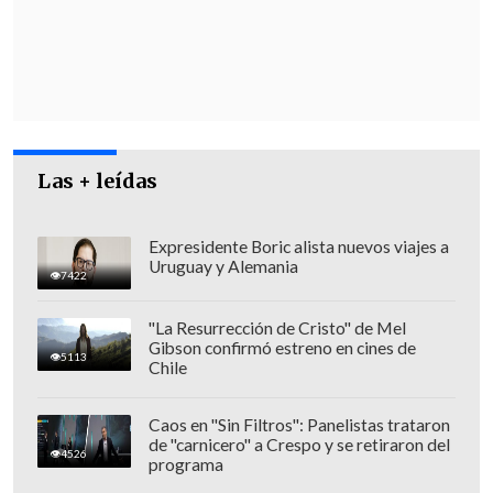
desconexión de los equipos médicos de
soporte vital.
Las + leídas
Expresidente Boric alista nuevos viajes a
Uruguay y Alemania
7422
"La Resurrección de Cristo" de Mel
Gibson confirmó estreno en cines de
5113
Chile
"Hoy se realizó una nueva evaluación
Caos en "Sin Filtros": Panelistas trataron
de "carnicero" a Crespo y se retiraron del
neurológica al carabinero, que no había
4526
programa
mostrado una respuesta favorable. Se