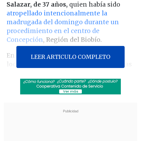
Salazar, de 37 años,
quien había sido
atropellado intencionalmente la
madrugada del domingo durante un
procedimiento en el centro de
Concepción
, Región del Biobío.
En el marco de una fiscalización a un
LEER ARTICULO COMPLETO
local de expendio de bebidas alcohólicas
que estaba operando fuera de horario en
el penquista Barrio Estación,
cuando el
policía reducía a una persona, fue
embestido por un vehículo
.
Revisa también
Servel denunció al PDG ante Fiscalía por
irregularidades en gastos electorales