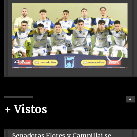
🕑
21:00
+
+ Vistos
Senadoras Flores y Campillai se