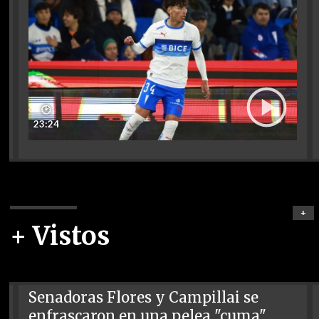
🕑
23:24
+
+ Vistos
Senadoras Flores y Campillai se
enfrascaron en una pelea "cuma"