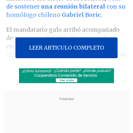
de sostener
una reunión bilateral
con su
homólogo chileno
Gabriel Boric.
El mandatario galo arribó acompañado
de su esposa,
Brigitte Macron,
y de su
comitiva, quienes posteriormente
LEER ARTICULO COMPLETO
visitaron la casa del poeta nacional
Pablo
Neruda
-en el
Barrio Bellavista-
y
dejaron una ofrenda floral en el
Monumento del Libertador General
Bernardo O'Higgins,
en el frontis de la
sede de Gobierno.
Revisa también
Colombiano fue asesinado a balazos en un cité