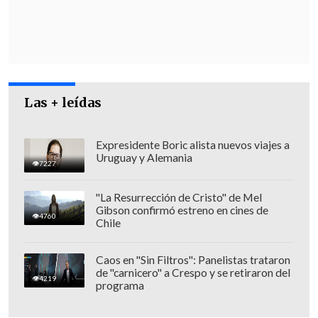
Franco-Chileno sobre Inteligencia
Artificial.
Las + leídas
Expresidente Boric alista nuevos viajes a
Uruguay y Alemania
7227
"La Resurrección de Cristo" de Mel
Gibson confirmó estreno en cines de
4760
Chile
Caos en "Sin Filtros": Panelistas trataron
de "carnicero" a Crespo y se retiraron del
En una declaración conjunta en La
4219
programa
Moneda, Boric aseguró que dialogó con