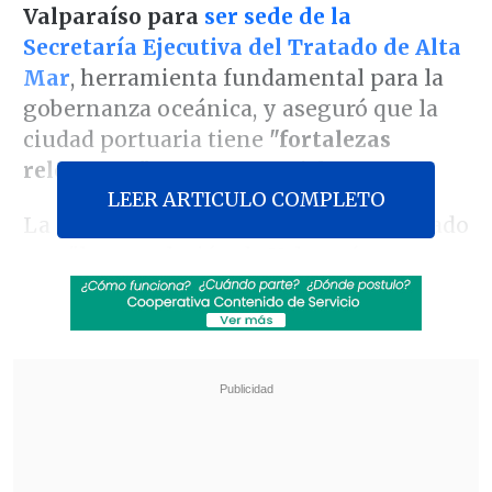
Valparaíso para
ser sede de la
Secretaría Ejecutiva del Tratado de Alta
Mar
, herramienta fundamental para la
gobernanza oceánica, y aseguró que la
ciudad portuaria tiene
"fortalezas
relevantes"
para conseguirlo.
LEER ARTICULO COMPLETO
La
Cancillería
explicó en un comunicado
que "la postulación de Valparaíso
responde a la
importancia que le otorga
la política exterior del Estado de Chile
al cuidado del océano
" y a la "vocación
marítima" del país.
Revisa también