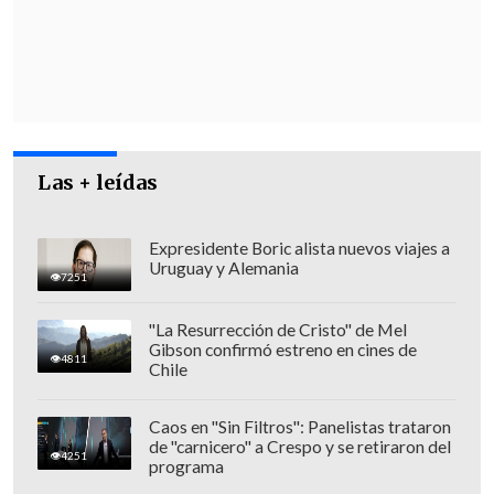
Jurisdicciones Nacionales de los Estados
(BBNJ, por sus siglas en inglés), ratificado
por más de
80 países
y en vigor desde
enero pasado, establece por primera vez
un marco jurídico para
salvaguardar la
biodiversidad en aguas internacionales
,
Las + leídas
que abarcan casi un
50 % de la superficie
del planeta.
Expresidente Boric alista nuevos viajes a
Uruguay y Alemania
7251
"La Resurrección de Cristo" de Mel
Gibson confirmó estreno en cines de
4811
Chile
Caos en "Sin Filtros": Panelistas trataron
de "carnicero" a Crespo y se retiraron del
4251
programa