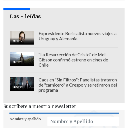
Las + leídas
Expresidente Boric alista nuevos viajes a
Uruguay y Alemania
5017
"La Resurrección de Cristo" de Mel
Gibson confirmó estreno en cines de
3223
Chile
Caos en "Sin Filtros": Panelistas trataron
de "carnicero" a Crespo y se retiraron del
Viera-Gallo, ex ministro del primer
3099
programa
gobierno de Michelle Bachelet (2006-
2010), dijo en la declaración que
"no
Suscríbete a nuestro newsletter
existe razón alguna para que Leopoldo
López esté detenido. La acusación en su
Nombre y apellido
contra carece de fundamento jurídico.