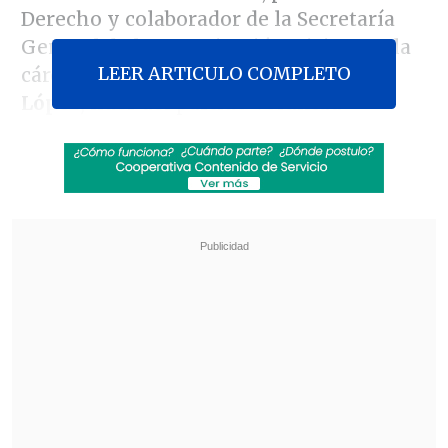
Derecho y colaborador de la Secretaría
General de la organización, visitar en la
LEER ARTICULO COMPLETO
cárcel al dirigente opositor
Leopoldo
López,
líder del partido Voluntad
Popular,
quien lleva nueve meses en
prisión preventiva.
Los dirigentes chilenos acudieron a la
prisión militar "Ramo Verde" junto a la
esposa de López, Lilian Tintori.
Revisa también
Gobierno a favor de cerrar la empresa química
que se incendió en Quilicura
Gobierno avanza con vetos para eliminar