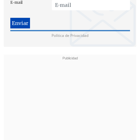
E-mail
Tampoco hay motivo que justifique la
negativa a visitarlo"
.
Ante esta situación, los enviados
Política de Privacidad
informarán sobre estas circunstancias al
Consejo Mundial de la IS, que se reunirá
el próximo 12 y 13 de diciembre en
Ginebra.