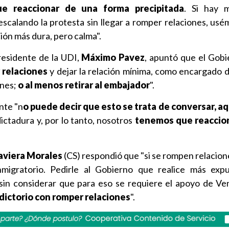
e reaccionar de una forma precipitada
. Si hay 
escalando la protesta sin llegar a romper relaciones, usém
ción más dura, pero calma".
residente de la UDI,
Máximo Pavez
, apuntó que el Gobi
 relaciones
y dejar la relación mínima, como encargado 
ones;
o al menos retirar al embajador
".
nte "n
o puede decir que esto se trata de conversar, aq
ictadura y, por lo tanto, nosotros
tenemos que reaccio
aviera Morales
(CS) respondió que "si se rompen relacion
nmigratorio. Pedirle al Gobierno que realice más exp
 sin considerar que para eso se requiere el apoyo de V
ictorio con romper relaciones
".