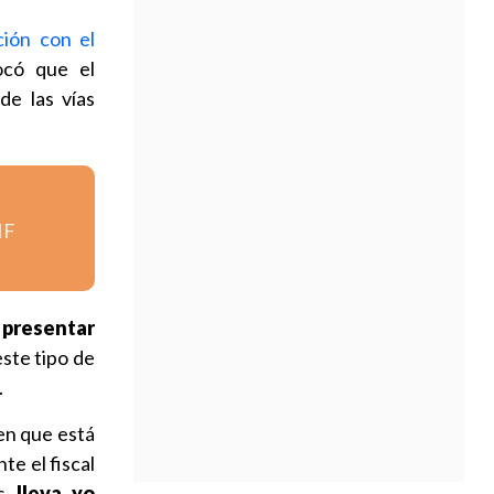
ción con el
ocó que el
de las vías
IF
 presentar
este tipo de
.
en que está
te el fiscal
s,
lleva, yo