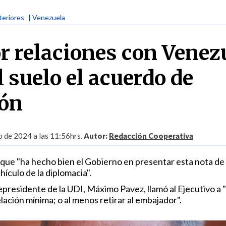
teriores
| Venezuela
r relaciones con Venez
l suelo el acuerdo de
ión
o de 2024 a las 11:56hrs.
Autor:
Redacción Cooperativa
ó que "ha hecho bien el Gobierno en presentar esta nota de
hículo de la diplomacia".
cepresidente de la UDI, Máximo Pavez, llamó al Ejecutivo a
elación mínima; o al menos retirar al embajador".