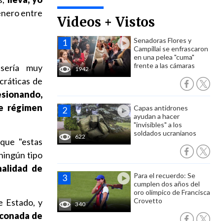
nero entre
Videos + Vistos
Senadoras Flores y
Campillai se enfrascaron
en una pelea "cuma"
frente a las cámaras
"sería muy
1942
cráticas de
esionando,
de régimen
Capas antidrones
ayudan a hacer
"invisibles" a los
soldados ucranianos
622
que "estas
 ningún tipo
nalidad de
Para el recuerdo: Se
cumplen dos años del
oro olímpico de Francisca
Crovetto
e Estado, y
340
uconada de