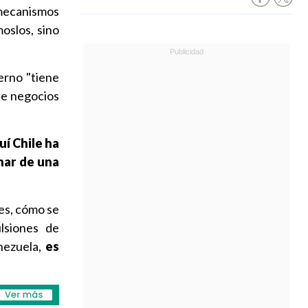
mecanismos
oslos, sino
erno "tiene
de negocios
uí Chile ha
nar de una
es, cómo se
ulsiones de
enezuela,
es