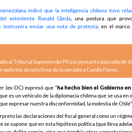
a venezolana indicó que la inteligencia chilena tuvo rela
del exteniente Ronald Ojeda
, una postura que prov
c instruyera enviar una nota de protesta
, en el marco 
vado al Tribunal Supremo del PS por presunto episodio de V
n epítetos despectivos de la senadora Camila Flores
er (ex-DC) expresó que "
ha hecho bien el Gobierno en
 que es un vehículo de la diplomacia chilena que se usa en 
a que expresar nuestra disconformidad, la molestia de Chile"
erpreto las declaraciones del fiscal general como un régim
se supone que en esta hipótesis política (que lleva adelan
es un delito común, sino que tendría otras connotacione