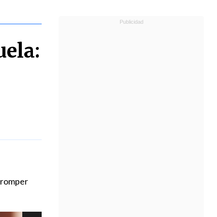
uela:
 "romper