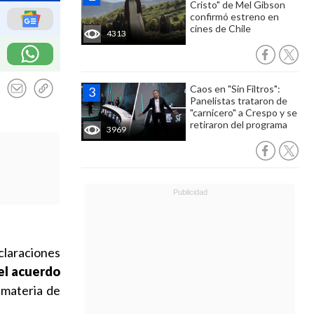
Cristo" de Mel Gibson
confirmó estreno en
cines de Chile
4313
Caos en "Sin Filtros":
Panelistas trataron de
"carnicero" a Crespo y se
retiraron del programa
3969
claraciones
 el acuerdo
 materia de