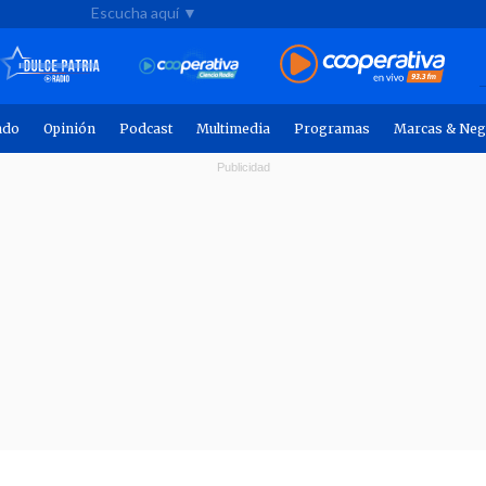
Escucha aquí ▼
ndo
Opinión
Podcast
Multimedia
Programas
Marcas & Neg