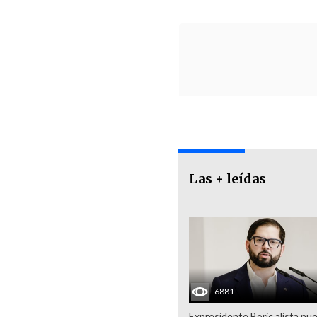
Las + leídas
6881
Expresidente Boric alista nu