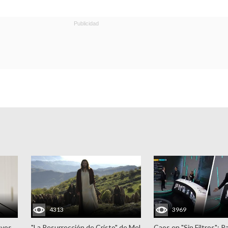
4313
3969
evos
"La Resurrección de Cristo" de Mel
Caos en "Sin Filtros": P