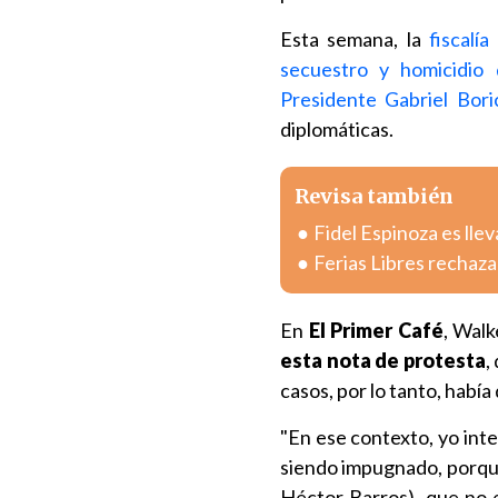
Esta semana, la
fiscalí
secuestro y homicidio 
Presidente Gabriel Bori
diplomáticas.
Revisa también
Fidel Espinoza es lle
Ferias Libres rechaza
En
El Primer Café
, Walk
esta nota de protesta
,
casos, por lo tanto, habí
"En ese contexto, yo int
siendo impugnado, porque 
Héctor Barros), que no 