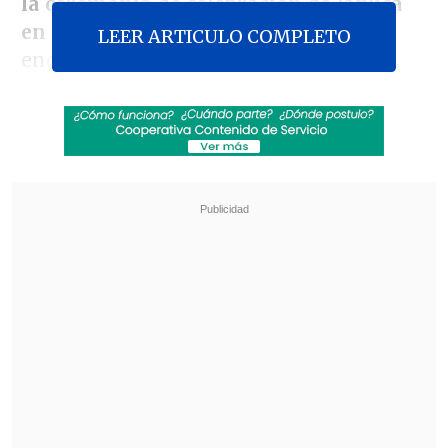
la ceremonia de celebración de Janucá
en el Palacio de La Moneda
, que
LEER ARTICULO COMPLETO
encabezó junto con el ministro de la
Secretaría General de la Presidencia
(Segpres),
Álvaro Elizalde
, y el capellán
judío de La Moneda, el rabino
Eduardo
Waingortin
.
Revisa también
Prisión para acusado de secuestrar, violar y
agredir brutalmente a expareja en Santa
Bárbara
Operativo en Costanera Norte dejó ocho
detenidos por conducción temeraria: Uno
marcó 184 km/h