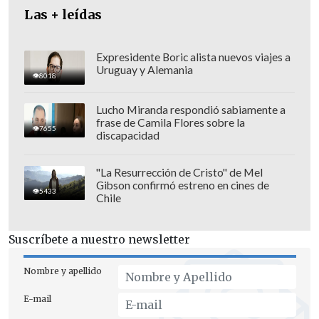
Las + leídas
"Hemos sentido que había algo que
nunca había pasado en este país, que es
Expresidente Boric alista nuevos viajes a
que
los judíos nos sintiéramos
Uruguay y Alemania
8018
discriminados y maltratados, incluso,
por parte del Gobierno",
dijo Agosin a la
Lucho Miranda respondió sabiamente a
frase de Camila Flores sobre la
prensa.
7655
discapacidad
Afirmó que "
es primera vez en la
"La Resurrección de Cristo" de Mel
historia que la Comunidad Judía no es
Gibson confirmó estreno en cines de
5433
Chile
recibida por el Presidente de la
República.
Entonces, eso te dice algo
Suscríbete a nuestro newsletter
evidentemente. Y yo creo que también es
algo que la gente ha visto, no creo que
Nombre y apellido
sea un secreto", sostuvo.
E-mail