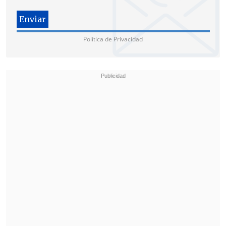
Política de Privacidad
"La verdad es que no nos impresiona y,
por otro lado, como él mismo dijo,
los
Presidentes pasan, los pueblos quedan.
Nosotros somos parte de Chile, siempre
lo hemos sido y vamos a seguir siendo