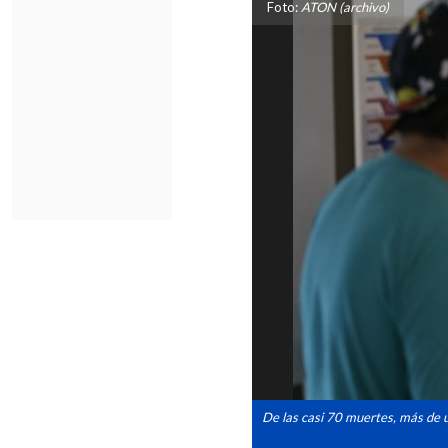
Foto:
ATON (archivo)
De las casi 70 muertes, más de 