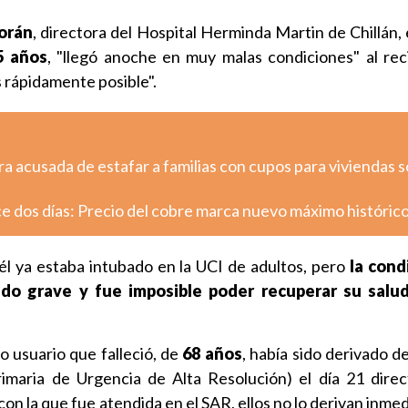
orán
, directora del Hospital Herminda Martin de Chillán,
5 años
, "llegó anoche en muy malas condiciones" al rec
s rápidamente posible".
ra acusada de estafar a familias con cupos para viviendas s
e dos días: Precio del cobre marca nuevo máximo históric
él ya estaba intubado en la UCI de adultos, pero
la cond
do grave y fue imposible poder recuperar su salu
o usuario que falleció, de
68 años
, había sido derivado d
rimaria de Urgencia de Alta Resolución) el día 21 dire
 con la que fue atendida en el SAR, ellos no lo derivan inm