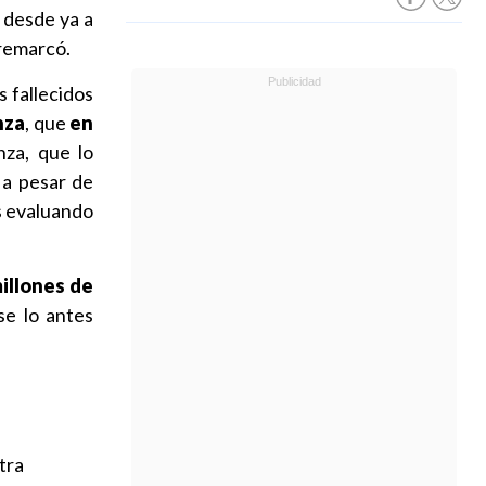
 desde ya a
 remarcó.
 fallecidos
nza
, que
en
nza, que lo
a pesar de
s evaluando
millones de
se lo antes
tra