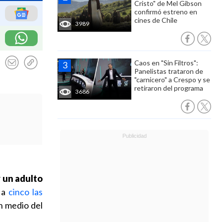
Cristo" de Mel Gibson
confirmó estreno en
cines de Chile
3989
Caos en "Sin Filtros":
Panelistas trataron de
"carnicero" a Crespo y se
retiraron del programa
3686
y un adulto
a a
cinco las
n medio del