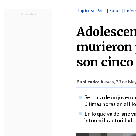
Tópicos:
País
| Salud
| Enfer
Adolescen
murieron 
son cinco
Publicado:
Jueves, 23 de May
Se trata de un joven d
últimas horas en el Ho
En lo que va del año y
informó la autoridad.