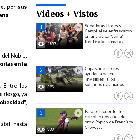
te, por
sus
Videos + Vistos
ñana
".
Senadoras Flores y
Campillai se enfrascaron
en una pelea "cuma"
frente a las cámaras
1857
d del Ñuble,
orias en la
Capas antidrones
ayudan a hacer
"invisibles" a los
soldados ucranianos
.
Entre los
593
 riesgo, ya
 obesidad
",
Para el recuerdo: Se
cumplen dos años del
oro olímpico de Francisca
abril hasta
Crovetto
333