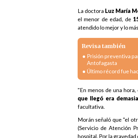
La doctora
Luz María M
el menor de edad, de
1
atendido lo mejor y lo má
Revisa también
Prisión preventiva pa
Antofagasta
Último récord fue hac
"En menos de una hora, 
que llegó era demasia
facultativa.
Morán señaló que "el otr
(Servicio de Atención P
hospital. Por la gravedad