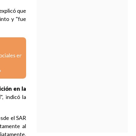
 explicó que
into y "fue
ociales en
o
ición en la
d
", indicó la
esde el SAR
ctamente al
ediatamente.