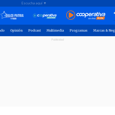
Escucha aquí ▼
ndo
Opinión
Podcast
Multimedia
Programas
Marcas & Neg