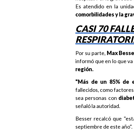
Es atendido en la unid
comorbilidades y la gra
CASI 70 FAL
RESPIRATORI
Por su parte,
Max Besse
informó que en lo que va
región.
"Más de un 85% de el
fallecidos, como factore
sea personas con
diabet
señaló la autoridad.
Besser recalcó que "esta
septiembre de este año".