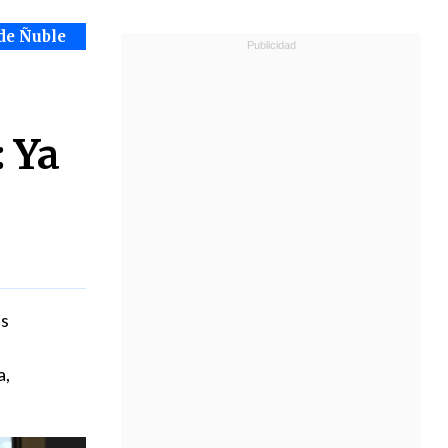
de Ñuble
 Ya
as
a,