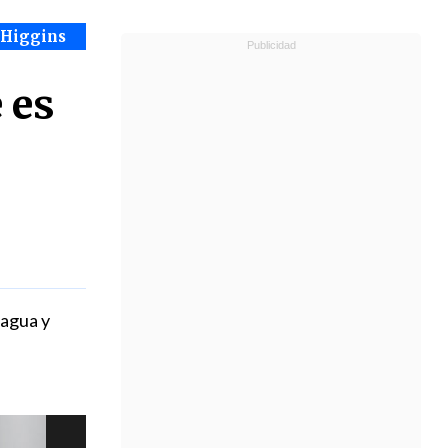
OHiggins
 es
cagua y