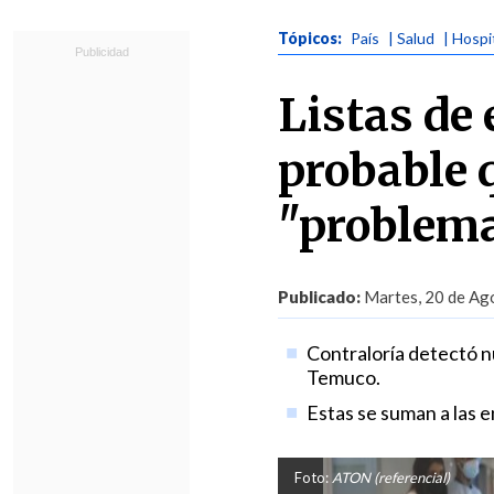
Tópicos:
País
| Salud
| Hospi
Listas de 
probable 
"problema
Publicado:
Martes, 20 de Ago
Contraloría detectó n
Temuco.
Estas se suman a las 
Foto:
ATON (referencial)