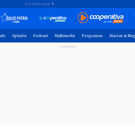
Escucha aquí ▼
ndo
Opinión
Podcast
Multimedia
Programas
Marcas & Neg