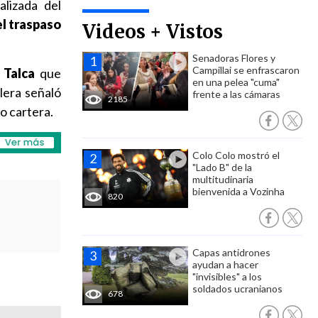
alizada del
l traspaso
Videos + Vistos
Senadoras Flores y
Campillai se enfrascaron
 Talca
que
en una pelea "cuma"
ilera señaló
frente a las cámaras
2185
o cartera.
Colo Colo mostró el
"Lado B" de la
multitudinaria
bienvenida a Vozinha
820
Capas antidrones
ayudan a hacer
"invisibles" a los
soldados ucranianos
678