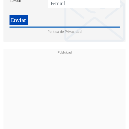
E-mail
Con todo, relevó que la Suprema "
está
dando una respuesta muy concreta
".
Política de Privacidad
Ayer en la tarde, además,
el Minsal y la
Asociación de Isapres se reunieron
nuevamente
en la mesa de trabajo sobre
la crisis de estas entidades privadas.