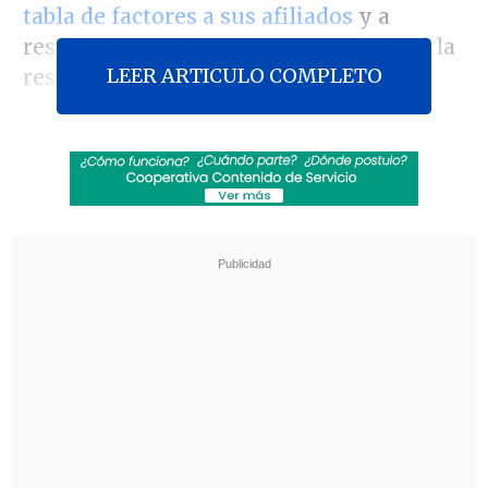
tabla de factores a sus afiliados
y a
restituir los cobros en exceso, y valoró la
LEER ARTICULO COMPLETO
respuesta de ésta.
El máximo tribunal acogió ayer,
parcialmente, la precisión pedida por el
regulador la jornada anterior, y
aclaró
dos de las tres dudas planteadas
respecto al llamado "supremazo" contra
las aseguradoras privadas.
Revisa también
Trama bielorrusa: Exministra Vivanco declara
ante Fiscalía
Kast presentó en cadena nacional su "Agenda
contra el Crimen Organizado y el Terrorismo