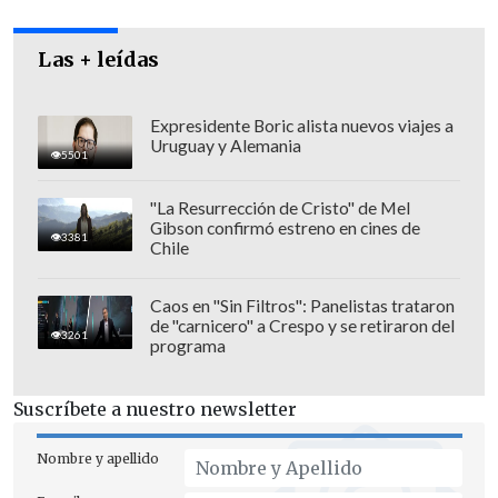
interpretar fallos de la Corte, sino que
solamente para seguirlos
, y si le
Las + leídas
parecían aspectos poco claros
tenía que
solicitar una aclaración
", remarcó
Expresidente Boric alista nuevos viajes a
Uruguay y Alemania
Aguilera.
5501
"La Resurrección de Cristo" de Mel
Gibson confirmó estreno en cines de
3381
Chile
Caos en "Sin Filtros": Panelistas trataron
de "carnicero" a Crespo y se retiraron del
3261
programa
Suscríbete a nuestro newsletter
Nombre y apellido