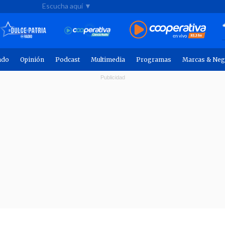
Escucha aquí ▼
ndo
Opinión
Podcast
Multimedia
Programas
Marcas & Neg