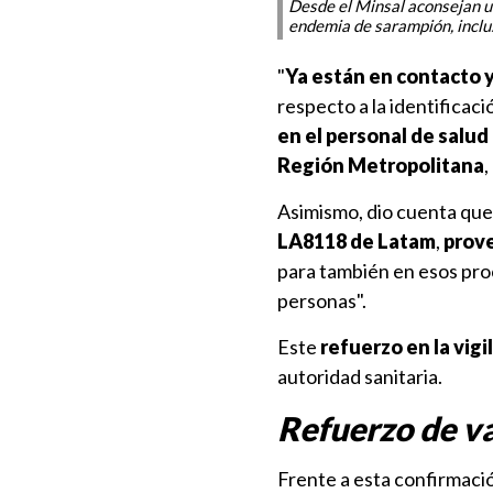
Desde el Minsal aconsejan un
endemia de sarampión, inclu
"
Ya están en contacto 
respecto a la identificac
en el personal de salud
Región Metropolitana
,
Asimismo, dio cuenta que,
LA8118 de Latam
,
prov
para también en esos proc
personas".
Este
refuerzo en la vigi
autoridad sanitaria.
Refuerzo de v
Frente a esta confirmaci