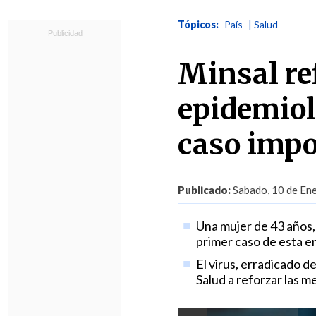
Tópicos:
País
| Salud
Minsal re
epidemioló
caso impo
Publicado:
Sabado, 10 de Ene
Una mujer de 43 años,
primer caso de esta e
El virus, erradicado d
Salud a reforzar las m