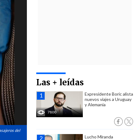
Las + leídas
Expresidente Boric alista
nuevos viajes a Uruguay
y Alemania
7800
asajeros del
Lucho Miranda