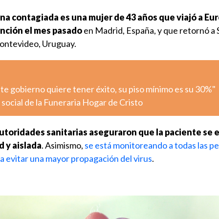
ona contagiada es una mujer de 43 años que viajó a Eu
ención el mes pasado
en Madrid, España, y que retornó a 
ontevideo, Uruguay.
ste gobierno quiere tener éxito, su piso mínimo es su 30%"
l social de la Funeraria Hogar de Cristo
autoridades sanitarias aseguraron que la paciente se
 y aislada
. Asimismo,
se está monitoreando a todas las p
a evitar una mayor propagación del virus
.