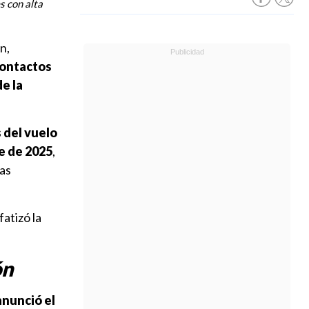
s con alta
n,
contactos
e la
 del vuelo
e de 2025
,
las
fatizó la
ón
anunció el