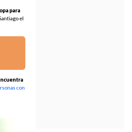
ropa para
Santiago el
 encuentra
ersonas con