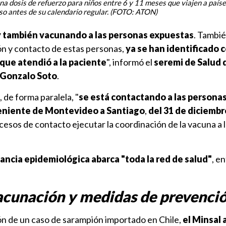
a dosis de refuerzo para niños entre 6 y 11 meses que viajen a paíse
so antes de su calendario regular. (FOTO: ATON)
y también vacunando a las personas expuestas
. Tambié
ión y contacto de estas personas,
ya se han identificado 
 que atendió a la paciente
", informó el
seremi de Salud d
Gonzalo Soto
.
 de forma paralela, "
se está contactando a las personas
eniente de Montevideo a Santiago
,
del 31 de diciembr
esos de contacto ejecutar la coordinación de la vacuna a 
lancia epidemiológica abarca "toda la red de salud"
, en
acunación y medidas de prevenci
ón de un caso de sarampión importado en Chile,
el Minsal 