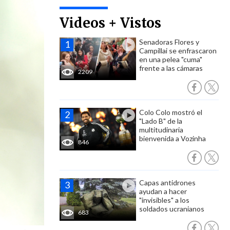
Videos + Vistos
Senadoras Flores y
Campillai se enfrascaron
en una pelea "cuma"
frente a las cámaras
2209
Colo Colo mostró el
"Lado B" de la
multitudinaria
bienvenida a Vozinha
846
Capas antidrones
ayudan a hacer
"invisibles" a los
soldados ucranianos
683