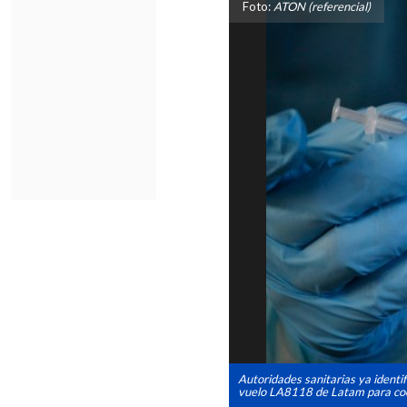
Foto:
ATON (referencial)
Autoridades sanitarias ya identif
vuelo LA8118 de Latam para coo