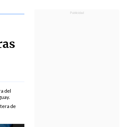
ras
a del
guay.
rtera de