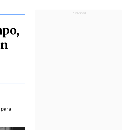
mpo,
en
 para