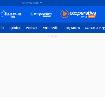
Escucha aquí ▼
ndo
Opinión
Podcast
Multimedia
Programas
Marcas & Neg