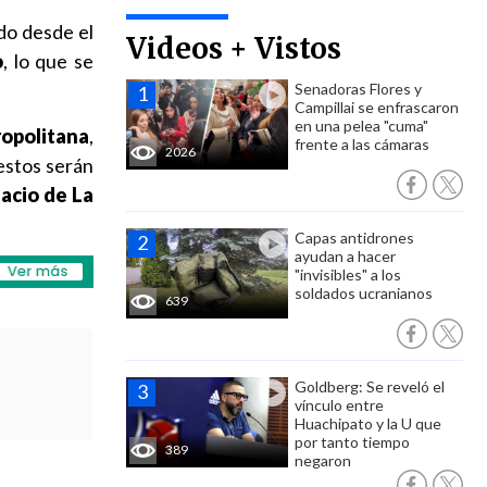
ado desde el
Videos + Vistos
o
, lo que se
Senadoras Flores y
Campillai se enfrascaron
en una pelea "cuma"
ropolitana
,
frente a las cámaras
2026
restos serán
lacio de La
Capas antidrones
ayudan a hacer
"invisibles" a los
soldados ucranianos
639
Goldberg: Se reveló el
vínculo entre
Huachipato y la U que
por tanto tiempo
389
negaron