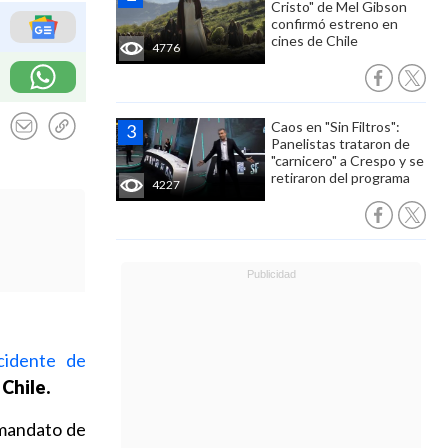
Cristo" de Mel Gibson
confirmó estreno en
cines de Chile
4776
Caos en "Sin Filtros":
Panelistas trataron de
"carnicero" a Crespo y se
retiraron del programa
4227
cidente de
 Chile.
l mandato de