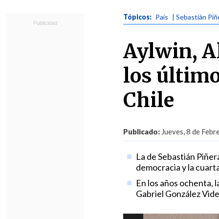
Tópicos:
País
| Sebastián Piñ
Aylwin, A
los últim
Chile
Publicado:
Jueves, 8 de Febr
La de Sebastián Piñera
democracia y la cuarta
En los años ochenta, l
Gabriel González Vide