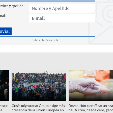
mbre y apellido
mail
Política de Privacidad
istir
Crisis migratoria: Ceuta exige más
Revolución científica: un si
la
presencia de la Unión Europea en
de IA creó, desde cero, ge