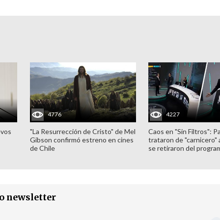
4776
4227
evos
"La Resurrección de Cristo" de Mel
Caos en "Sin Filtros": P
Gibson confirmó estreno en cines
trataron de "carnicero"
de Chile
se retiraron del progra
ro newsletter