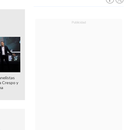
anelistas
 a Crespo y
ma