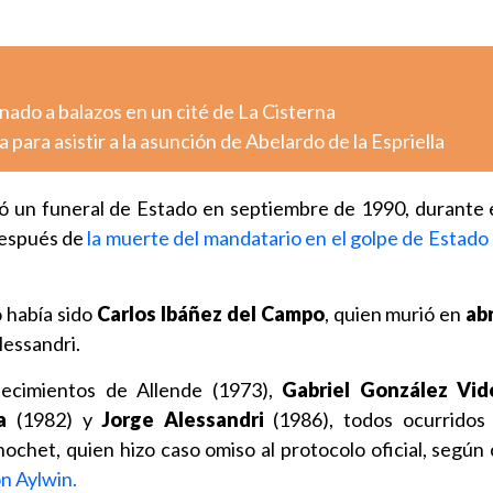
ado a balazos en un cité de La Cisterna
 para asistir a la asunción de Abelardo de la Espriella
ó un funeral de Estado en septiembre de 1990, durante 
después de
la muerte del mandatario en el golpe de Estado 
o había sido
Carlos Ibáñez del Campo
, quien murió en
abr
lessandri.
allecimientos de Allende (1973),
Gabriel González Vid
a
(1982) y
Jorge Alessandri
(1986), todos ocurridos 
ochet, quien hizo caso omiso al protocolo oficial, según 
ón Aylwin.