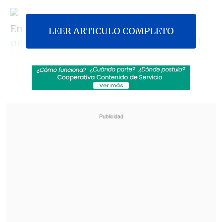
En uno de los cables publicados
se le
LEER ARTICULO COMPLETO
perfila como un hombre de negocios al
borde la ética
, y, además, se revelan
conversaciones en las que habría
criticado a la ex Presidenta Michelle
Bachelet y en que habría defendido que
la Concertación mantuviese el sistema
económico instaurado por la dictadura,
asegurando que
"uno no destruye las
pirámides porque se hubieran perdido
vidas al construirlas"
.
Revisa también
Escolta del exministro Cordero frustró a