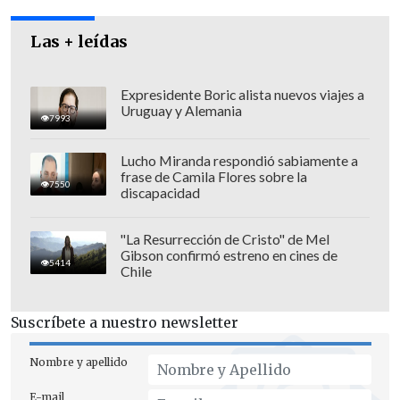
Al ser consultado sobre la frase del cable
Las + leídas
que lo describe "al borde de la ética y la
legalidad", fue enfático: "No lo
comparto".
Expresidente Boric alista nuevos viajes a
Uruguay y Alemania
7993
Lucho Miranda respondió sabiamente a
frase de Camila Flores sobre la
7550
discapacidad
"La Resurrección de Cristo" de Mel
Gibson confirmó estreno en cines de
5414
Chile
Suscríbete a nuestro newsletter
Nombre y apellido
E-mail