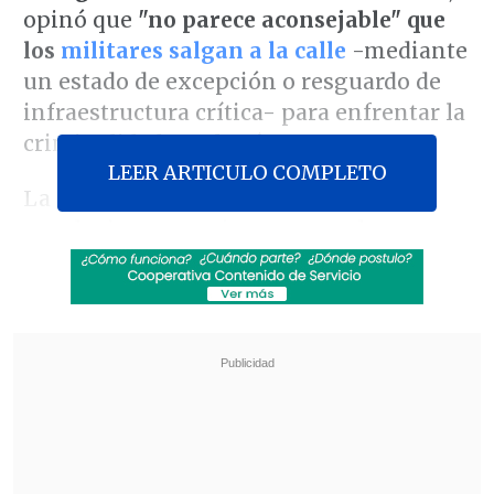
opinó que
"no parece aconsejable" que
los
militares salgan a la calle
-mediante
un estado de excepción o resguardo de
infraestructura crítica- para enfrentar la
criminalidad en el país.
LEER ARTICULO COMPLETO
La mencionada entidad entregó sus
conclusiones este jueves, que el
profesional resumió en
El Diario de
Cooperativa
planteando que la agenda
legislativa en esta materia es "muy
amplia, muy heterogénea; contiene
cosas interesantes y cosas que no lo son,
y
la comisión aboga más bien por
elaborar un plan
(...) que articule las
distintas cosas en una unidad y un