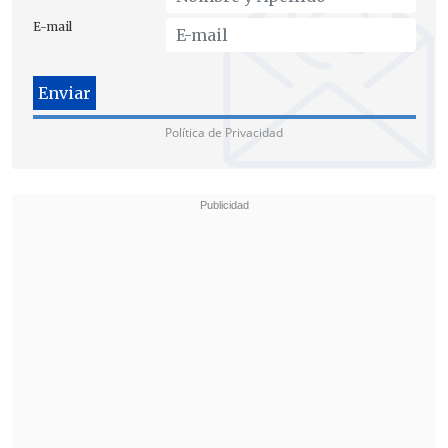
E-mail
Política de Privacidad
Asimismo, afirmó que "nos parece
insólito, por decir lo menos, que todavía
no se puedan implementar en Chile.
Se
nos dieron mil excusas en el gobierno
anterior
relativas a faltas de las reglas de
uso de la fuerza de Carabineros, porque
faltaba un reglamento. Cuento corto,
nunca se implementó".