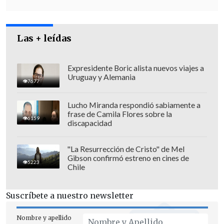
hace otra inversión.
"Venimos hace unos
cinco años
Las + leídas
pidiendo públicamente que se dote a
nuestras policías de estos DEIT
,
conocidos como las taser, porque hemos
Expresidente Boric alista nuevos viajes a
Uruguay y Alemania
tenido muchísimos casos en Santiago y
7677
en Chile de, primero,
agresiones
Lucho Miranda respondió sabiamente a
absolutamente evitables a Carabineros
,
frase de Camila Flores sobre la
6159
discapacidad
y segundo, de
personas que han
terminado muertas porque no había un
"La Resurrección de Cristo" de Mel
instrumento disuasivo alternativo al
Gibson confirmó estreno en cines de
5223
arma de fuego
", señaló Orrego.
Chile
Suscríbete a nuestro newsletter
Nombre y apellido