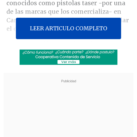
conocidos como pistolas taser -por una
de las marcas que los comercializa- en
Carabineros, con el
objetivo de controlar
LEER ARTICULO COMPLETO
el comercio ambulante
.
La autorización para el uso de DEIT ya
estaba lista desde mediados del año
pasado, pero su implementación pasó
por una serie de situaciones que impidió
su utilización en algunos
procedimientos. Actualmente,
estas
pistolas -que emiten una descarga
eléctrica inmovilizante- pasaron todas
las etapas administrativas
y solo resta
que
las instituciones las adquieran
mediante licitación.