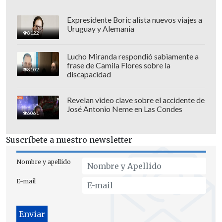
Así fue el intento de encerrona repelido por el
escolta del exministro Cordero
Expresidente Boric alista nuevos viajes a
Uruguay y Alemania
8122
Encuestas destacan popularidad de la ACOT
anunciada por Kast
Lucho Miranda respondió sabiamente a
frase de Camila Flores sobre la
8102
discapacidad
"La propia CNE establece y explica que
desde el momento que se comenzó a
Revelan video clave sobre el accidente de
José Antonio Neme en Las Condes
aplicar el descongelamiento de tarifas, es
6061
decir, desde julio del 2024 (...)
se aplicó
una metodología con el IPC, donde se
Suscríbete a nuestro newsletter
aplicó dos veces
. En general eso no
Nombre y apellido
ocurre, no debiese ser así, pero por un
error metodológico de la Comisión
E-mail
Nacional de Energía estos saldos
pendientes se amplificaron", recalcó.