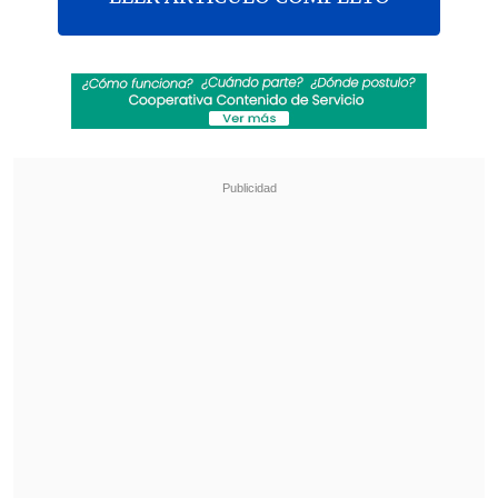
Una publicación compartida de Cooperativa (@cooperativa)
El académico de la Universidad de
Santiago (Usach),
Humberto Verdejo
,
relató en
Cooperativa
el
error
metodológico que llevó a una
sobrevaloración de los cobros de la
electricidad
, lo que hará que a partir de
2026 se registre una baja en los precios