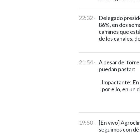
22:32 -
Delegado preside
86%, en dos sema
caminos que está
de los canales, de
21:54 -
A pesar del torre
puedan pastar:
Impactante: En 
por ello, en un 
19:50 -
[En vivo] Agrocli
seguimos con défi