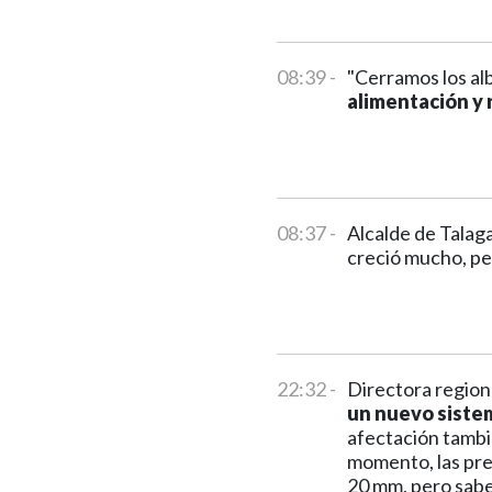
08:39 -
"Cerramos los al
alimentación y 
08:37 -
Alcalde de Talag
creció mucho, pe
22:32 -
Directora region
un nuevo sistem
afectación tambi
momento, las pre
20 mm, pero sabe