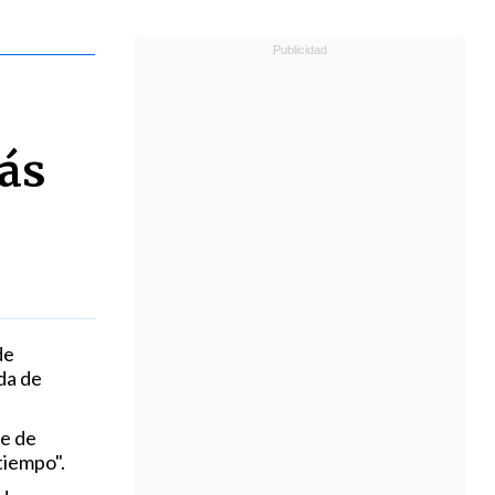
ás
de
da de
te de
tiempo".