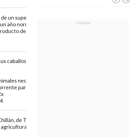
de un superávit de un
 un año normal; hay
roducto del crecimiento
sus caballos para que
animales necesitan comer,
torrente para que llegue a
Rx
24
Chillán, de Temuco al sur
 agricultura