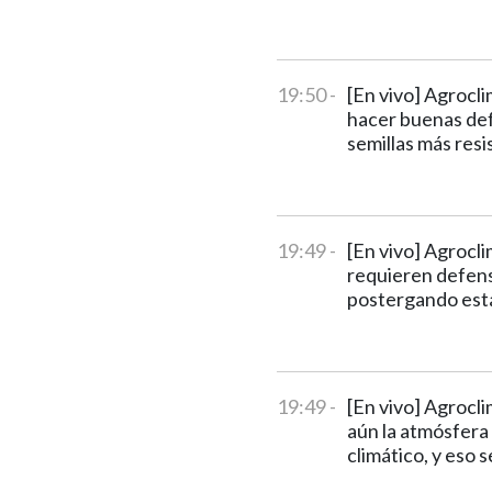
19:50 -
[En vivo] Agrocli
hacer buenas def
semillas más resi
19:49 -
[En vivo] Agrocl
requieren defensa
postergando esta
19:49 -
[En vivo] Agrocl
aún la atmósfera
climático, y eso 