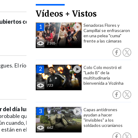
Vídeos + Vistos
ubiertos con
Senadoras Flores y
Campillai se enfrascaron
en una pelea "cuma"
frente a las cámaras
2105
rgues. El río Mapocho
Colo Colo mostró el
"Lado B" de la
multitudinaria
bienvenida a Vozinha
723
r del día lunes ingresa
Capas antidrones
ayudan a hacer
 probable que esa
"invisibles" a los
ún cuando, hasta el
soldados ucranianos
662
están en el rango de los