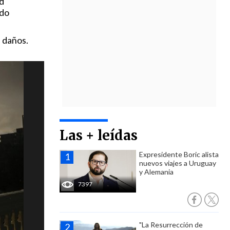
d
ndo
n daños.
Las + leídas
Expresidente Boric alista
nuevos viajes a Uruguay
y Alemania
7397
"La Resurrección de