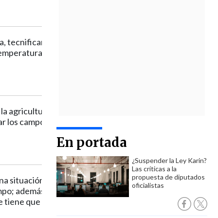
, tecnificando el riesgo,
temperaturas, hacer
la agricultura; también se
ar los campos. Si vas
En portada
¿Suspender la Ley Karin?
Las críticas a la
propuesta de diputados
a situación neutral, pero
oficialistas
empo; además del cambio
se tiene que adaptar