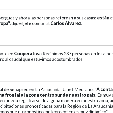
bergues y ahora las personas retornan a sus casas:
están c
ropa",
dijo el jefe comunal,
Carlos Álvarez.
ante en
Cooperativa:
Recibimos 287 personas en los albe
ro al caudal que estuvimos acostumbrados.
al de Senapred en La Araucanía, Janet Medrano: "
A conta
a frontal a la zona centro sur de nuestro país
. Es muy
én pueda registrarse de alguna manera en nuestra zona, a
cipitaciones pronosticadas para la Región de La Araucanía 
mos que el pronóstico meteorológico es muy dinámico"