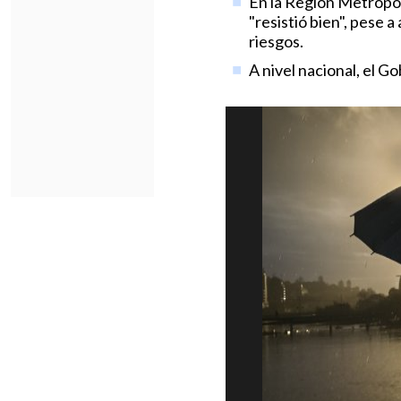
En la Región Metropol
"resistió bien", pese
riesgos.
A nivel nacional, el G