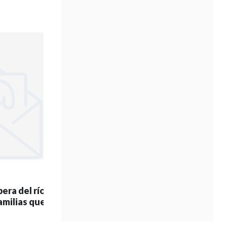
ra del río",
agregó,
amilias que vuelven a su