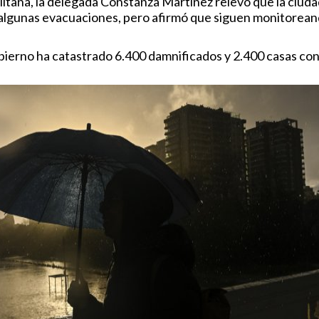
itana, la delegada Constanza Martínez relevó que la ciuda
 a algunas evacuaciones, pero afirmó que siguen monitorea
obierno ha catastrado 6.400 damnificados y 2.400 casas co