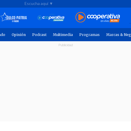
Escucha aquí ▼
ndo
Opinión
Podcast
Multimedia
Programas
Marcas & Neg