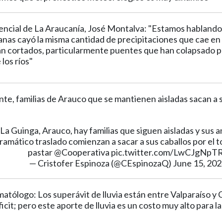
ncial de La Araucanía, José Montalva: "Estamos hablando 
nas cayó la misma cantidad de precipitaciones que cae en
n cortados, particularmente puentes que han colapsado p
 los ríos"
nte, familias de Arauco que se mantienen aisladas sacan a 
La Guinga, Arauco, hay familias que siguen aisladas y sus 
dramático traslado comienzan a sacar a sus caballos por el 
pastar
@Cooperativa
pic.twitter.com/LwCJgNpT
— Cristofer Espinoza (@CEspinozaQ)
June 15, 20
matólogo: Los superávit de lluvia están entre Valparaíso y 
cit; pero este aporte de lluvia es un costo muy alto para la