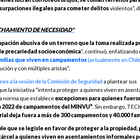
usurpaciones ilegales para cometer delitos
violentos", di
CHAMIENTO DE NECESIDAD"
pación abusiva de un terreno que la toma realizada p
 de precariedad socioeconómica
", continuó, enfatizando 
amilias que viven en campamentos
(actualmente en Chil
ción y con múltiples aristas".
lunes a la sesión de la Comisión de Seguridad
a plantear sus
e la iniciativa "intenta proteger a quienes viven en asen
na norma que establece
excepciones para quienes fuero
tro 2022 de campamentos del MINVU"
. Sin embargo, TEC
erial deja fuera a más de 300 campamentos y 40.000 fam
le que se legisle en favor de proteger a la propiedad, 
 cárcel a quienes viven en asentamientos informales p