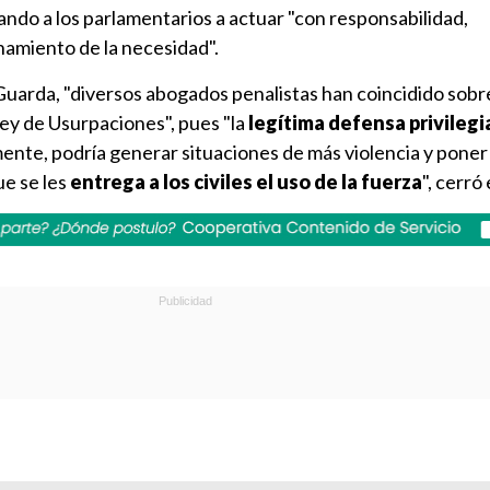
amando a los parlamentarios a actuar "con responsabilidad,
hamiento de la necesidad".
uarda, "diversos abogados penalistas han coincidido sobre
Ley de Usurpaciones", pues "la
legítima defensa privileg
nte, podría generar situaciones de más violencia y poner 
ue se les
entrega a los civiles el uso de la fuerza
", cerró 