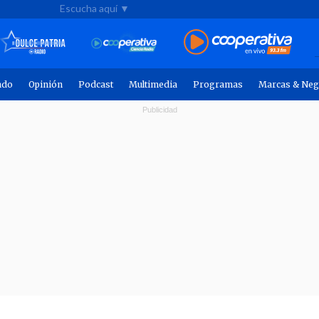
Escucha aquí ▼
ndo
Opinión
Podcast
Multimedia
Programas
Marcas & Neg