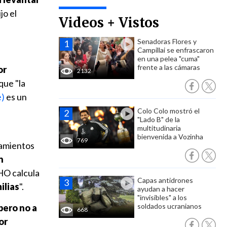
jo el
Videos + Vistos
Senadoras Flores y
Campillai se enfrascaron
en una pelea "cuma"
frente a las cámaras
or
2132
que "la
e)
es un
Colo Colo mostró el
"Lado B" de la
multitudinaria
bienvenida a Vozinha
769
tamientos
n
HO calcula
Capas antidrones
ilias
".
ayudan a hacer
"invisibles" a los
soldados ucranianos
pero no a
668
or