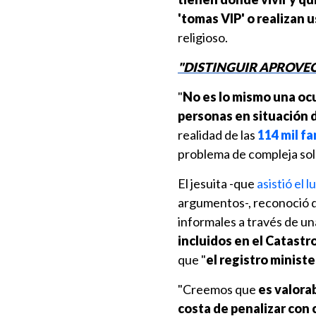
'tomas VIP' o realizan 
religioso.
"DISTINGUIR APROVE
"
No es lo mismo una ocu
personas en situación
realidad de las
114 mil f
problema de compleja solu
El jesuita -que
asistió el 
argumentos-, reconoció qu
informales a través de u
incluidos en el Catas
que "
el registro minist
"Creemos que
es valorab
costa de penalizar con