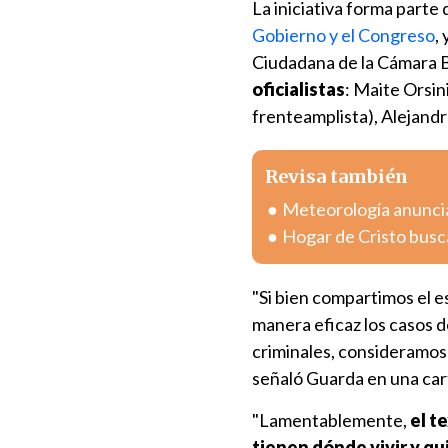
La iniciativa forma parte 
Gobierno y el Congreso
,
Ciudadana de la Cámara Ba
oficialistas
: Maite Orsi
frenteamplista), Alejand
Revisa también
Meteorología anuncia
Hogar de Cristo busc
"Si bien compartimos el e
manera eficaz los casos de
criminales, consideramos
señaló Guarda en una car
"Lamentablemente,
el t
tienen dónde vivir y qu