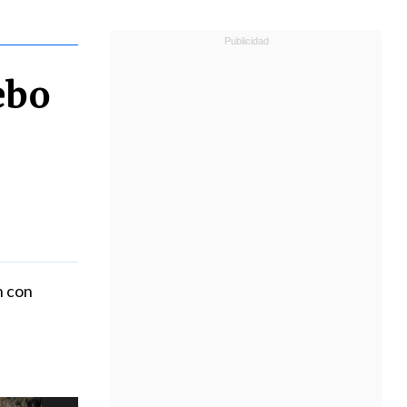
ebo
n con