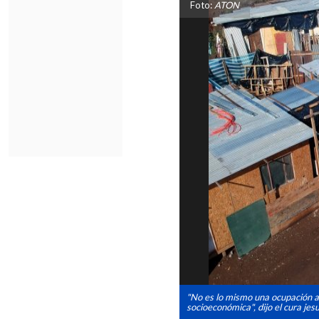
Foto:
ATON
"No es lo mismo una ocupación a
socioeconómica", dijo el cura je