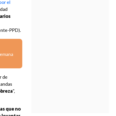
por el
idad
arios
iente-PPD).
 semana
r de
 bandas
obreza
",
nas que no
a levantar