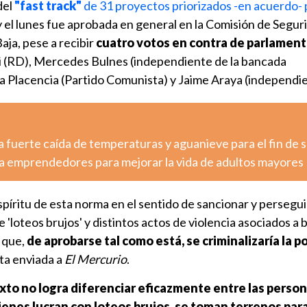
del
"fast track"
de 31 proyectos priorizados -en acuerdo- 
 y el lunes fue aprobada en general en la Comisión de Segur
ja, pese a recibir
cuatro votos en contra de parlament
ni (RD), Mercedes Bulnes (independiente de la bancada
ra Placencia (Partido Comunista) y Jaime Araya (independ
 fuerte caída de temperaturas y aguanieve para el fin de
a emprendedores para mejorar la vida de adultos mayores
spíritu de esta norma en el sentido de sancionar y persegui
 'loteos brujos' y distintos actos de violencia asociados a
 que,
de aprobarse tal como está, se criminalizaría la p
ta enviada a
El Mercurio
.
exto no logra diferenciar eficazmente entre las perso
ienes lucran con loteos brujos, se toman terrenos par