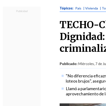
Tópicos:
País
| Vivienda
| T
TECHO-Ch
Dignidad:
criminali
Publicado:
Miércoles, 7 de J
"No diferencia eficaz
loteos brujos", asegur
Llamó a parlamentarios
aprovechamiento de l