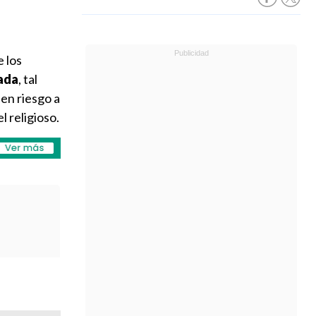
 los
iada
, tal
en riesgo a
el religioso.