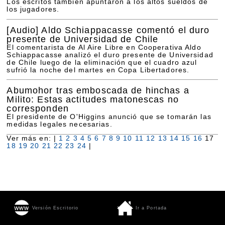
Los escritos también apuntaron a los altos sueldos de
los jugadores.
[Audio]
Aldo Schiappacasse comentó el duro
presente de Universidad de Chile
El comentarista de Al Aire Libre en Cooperativa Aldo
Schiappacasse analizó el duro presente de Universidad
de Chile luego de la eliminación que el cuadro azul
sufrió la noche del martes en Copa Libertadores.
Abumohor tras emboscada de hinchas a
Milito: Estas actitudes matonescas no
corresponden
El presidente de O'Higgins anunció que se tomarán las
medidas legales necesarias.
Ver más en: |
1
2
3
4
5
6
7
8
9
10
11
12
13
14
15
16
17
18
19
20
21
22
23
24
|
Versión Escritorio
Ir a Portada