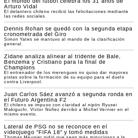
El mundo del fútbol celebra los 31 años de
Arturo Vidal
El delantero chileno recibió las felicitaciones mediante
las redes sociales.
Dennis Rohan se quedó con la segunda etapa
cronometrada del Giro
Simon Yates se mantuvo al mando de la clasificación
general.
Zidane analiza alinear al tridente de Bale,
Benzema y Cristiano para la final de
Champions
El entrenador de los merengues no quiso dar mayores
pistas sobre la formación de su equipo para el duelo
contra Liverpool.
Juan Carlos Sáez avanzó a segunda ronda en
el Futuro Argentina F2
El chileno se impuso con claridad al nipón Ryusei
Makiguchi. Víctor Núñez derribó a Michel Vernier en el
mismo evento.
Lateral de PSG no se reconoce en el
videojuego "FIFA 18" y tomó medidas
Thomas Meunier pidió que sean más minuciosos a la