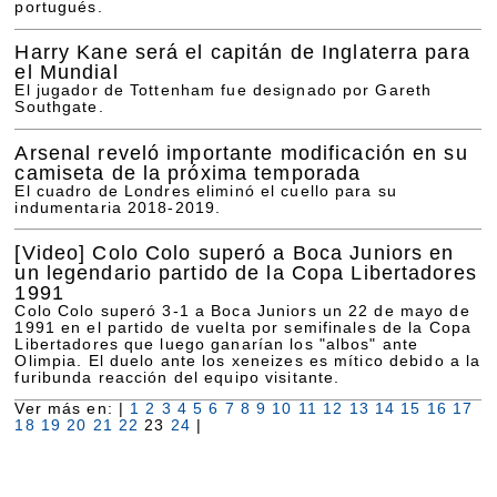
portugués.
Harry Kane será el capitán de Inglaterra para
el Mundial
El jugador de Tottenham fue designado por Gareth
Southgate.
Arsenal reveló importante modificación en su
camiseta de la próxima temporada
El cuadro de Londres eliminó el cuello para su
indumentaria 2018-2019.
[Video]
Colo Colo superó a Boca Juniors en
un legendario partido de la Copa Libertadores
1991
Colo Colo superó 3-1 a Boca Juniors un 22 de mayo de
1991 en el partido de vuelta por semifinales de la Copa
Libertadores que luego ganarían los "albos" ante
Olimpia. El duelo ante los xeneizes es mítico debido a la
furibunda reacción del equipo visitante.
Ver más en: |
1
2
3
4
5
6
7
8
9
10
11
12
13
14
15
16
17
18
19
20
21
22
23
24
|