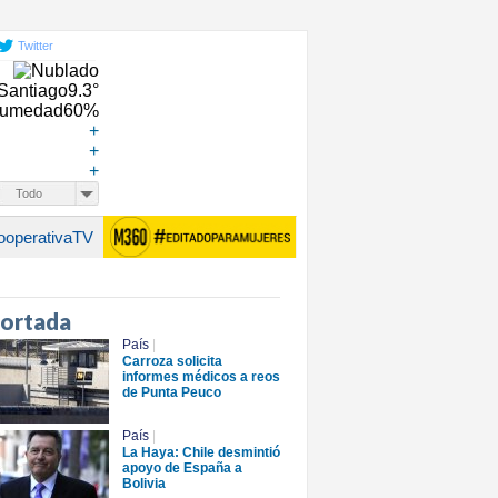
Twitter
Santiago
9.3°
umedad
60%
+
+
+
Todo
ooperativaTV
portada
País
|
Carroza solicita
informes médicos a reos
de Punta Peuco
País
|
La Haya: Chile desmintió
apoyo de España a
Bolivia