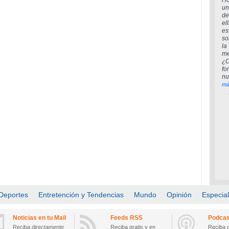
H
un
de
el
es
so
la
me
¿
fo
nu
má
Deportes
Entretención y Tendencias
Mundo
Opinión
Especia
Noticias en tu Mail
Feeds RSS
Podcas
Reciba directamente
Reciba gratis y en
Reciba g