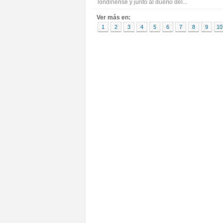
londinense y junto al dueño del...
Ver más en:
1
2
3
4
5
6
7
8
9
10