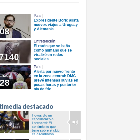
+
País
|
Expresidente Boric alista
o
nuevos viajes a Uruguay
08
y Alemania
Entretención
|
El ratón que se baña
como humano que se
7140
viralizó en redes
sociales
País
|
Alerta por nuevo frente
chado
en la zona central: DMC
28
prevé intensas lluvias en
pocas horas y posterior
ola de frío
timedia destacado
Hoyos dio un
espaldarazo a
Lorenzetti: El
sentimiento que
tiene sobre el club
es asombroso