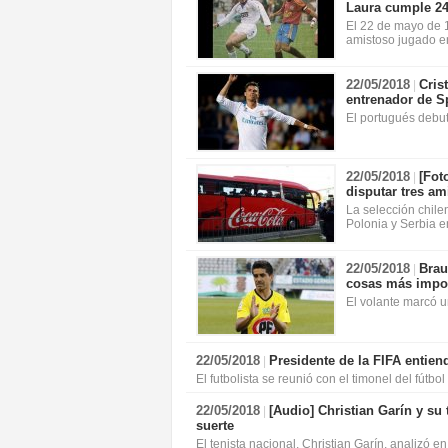
Laura cumple 24
El 22 de mayo de 
amistoso jugado en
22/05/2018
Cris
|
entrenador de S
El portugués debut
22/05/2018
[Fot
|
disputar tres am
La selección chil
Polonia y Serbia e
22/05/2018
Brau
|
cosas más impo
El volante marcó u
22/05/2018
Presidente de la FIFA entien
|
El futbolista se reunió con el timonel del fútbo
22/05/2018
[Audio]
Christian Garín y su
|
suerte
El tenista nacional, Christian Garín, analizó e