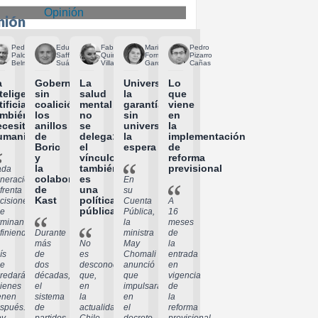
Opinión
nión
Pedro
Eduardo
Fabiola
Mariela
Pedro
Palominos
Saffirio
Quiroga
Formas
Pizarro
Belmar
Suárez
Villagra
García
Cañas
a
Gobernar
La
Universalizar
Lo
teligencia
sin
salud
la
que
tificial
coalición:
mental
garantía
viene
ambién
los
no
sin
en
ecesita
anillos
se
universalizar
la
umanidades
de
delega:
la
implementación
Boric
el
espera
de
y
vínculo
reforma
la
también
previsional
ada
colaboración
es
neración
En
de
una
frenta
su
Kast
política
cisiones
Cuenta
A
pública
e
Pública,
16
rminan
la
meses
finiendo
Durante
ministra
de
más
No
May
la
ís
de
es
Chomali
entrada
e
dos
desconocido
anunció
en
redarán
décadas,
que,
que
vigencia
ienes
el
en
impulsará,
de
enen
sistema
la
en
la
spués.
de
actualidad,
el
reforma