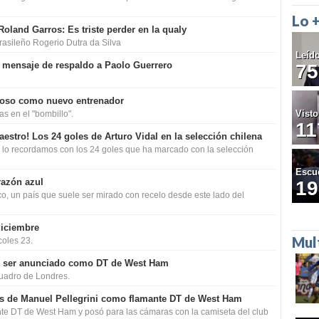
Lo 
Roland Garros: Es triste perder en la qualy
brasileño Rogerio Dutra da Silva
Leíd
 mensaje de respaldo a Paolo Guerrero
75
Soso como nuevo entrenador
Visto
as en el "bombillo".
11
stro! Los 24 goles de Arturo Vidal en la selección chilena
á lo recordamos con los 24 goles que ha marcado con la selección
Escu
razón azul
19
o, un país que suele ser mirado con recelo desde este lado del
diciembre
Mul
coles 23.
as ser anunciado como DT de West Ham
 cuadro de Londres.
s de Manuel Pellegrini como flamante DT de West Ham
te DT de West Ham y posó para las cámaras con la camiseta del club