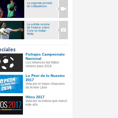
La segunda jornada
de Lollapalooza
La sufrida victoria
de Federer sobre
Coric en Indian
Wells
eciales
Fichajes Campeonato
Nacional
Los refuerzos del fútbol
chileno para 2018
Lo Peor de lo Nuestro
2017
Vota por el mejor chascarro
de Al Aire Libre
Hitos 2017
Vota por la noticia que marcó
este año