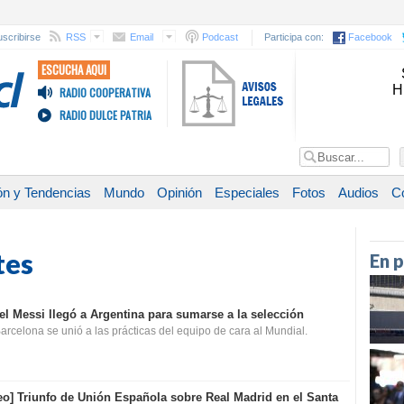
scribirse
RSS
Email
Podcast
Participa con:
Facebook
ESCUCHA AQUI
H
RADIO COOPERATIVA
RADIO DULCE PATRIA
ón y Tendencias
Mundo
Opinión
Especiales
Fotos
Audios
C
tes
En 
el Messi llegó a Argentina para sumarse a la selección
arcelona se unió a las prácticas del equipo de cara al Mundial.
eo]
Triunfo de Unión Española sobre Real Madrid en el Santa