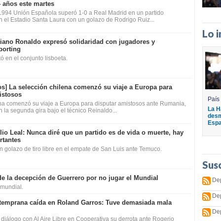
 años este martes
1994 Unión Española superó 1-0 a Real Madrid en un partido
 el Estadio Santa Laura con un golazo de Rodrigo Ruiz...
Lo 
tiano Ronaldo expresó solidaridad con jugadores y
porting
ó en el conjunto lisboeta.
os]
La selección chilena comenzó su viaje a Europa para
istosos
País
ena comenzó su viaje a Europa para disputar amistosos ante Rumania,
La H
n la segunda gira bajo el técnico Reinaldo...
desm
Espa
lio Leal: Nunca diré que un partido es de vida o muerte, hay
rtantes
n golazo de tiro libre en el empate de San Luis ante Temuco.
Sus
de la decepción de Guerrero por no jugar el Mundial
De
l mundial.
De
 temprana caída en Roland Garros: Tuve demasiada mala
De
n diálogo con Al Aire Libre en Cooperativa su derrota ante Rogerio