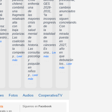
oy
partidos
Chile
decreto
previsional,
a
chileno
enfrenta
GES
los
combinó
una
2028-
cambios
las
una
de
2031,
anunciados
tá
fragmentación
las
"la
se
bre
relativamente
mayores
incorporación
siguen
alta
crisis
progresiva
concretando.
sa:
con
de
de
Con
Cómo
baja
salud
la
la
rtalecer
polarización.
mental
totalidad
mirada
estro...
Las
de
de
puesta
Leer
coaliciones
su
los
en
s
ordenaban
historia.
cánceres".
2027,
la
Las
Es
año
competencia
consultas
una...
en
Leer
y...
psicológicas
que
Leer
más
y
debutarán
más
psiquiátricas
los...
Leer
en
más
niños
y...
Leer
más
les
Fotos
Audios
CooperativaTV
ts
Síguenos en
Facebook
ratis y en