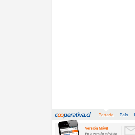
Portada
País
Versión Móvil
En la versión móvil de