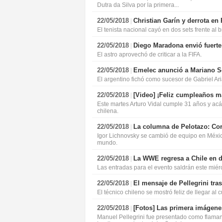
Dutra da Silva por la primera...
22/05/2018
Christian Garín y derrota en 
|
El tenista nacional cayó en dos sets frente al 
22/05/2018
Diego Maradona envió fuerte
|
El astro aprovechó de criticar a la FIFA.
22/05/2018
Emelec anunció a Mariano 
|
El argentino fichó como sucesor de Gabriel Ari
22/05/2018
[Video]
¡Feliz cumpleaños mae
|
Este martes Arturo Vidal cumple 31 años y ac
chilena.
22/05/2018
La columna de Pelotazo: Co
|
Igor Lichnovsky se cambió de equipo en Méxic
mundo.
22/05/2018
La WWE regresa a Chile en 
|
Las entradas para el evento saldrán este miér
22/05/2018
El mensaje de Pellegrini tr
|
El técnico chileno se mostró feliz de llegar al
22/05/2018
[Fotos]
Las primera imágene
|
Manuel Pellegrini fue presentado como flaman