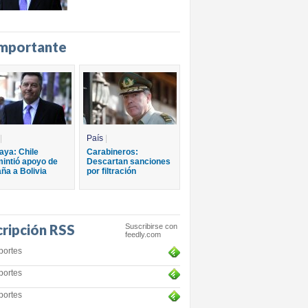
importante
|
País
|
aya: Chile
Carabineros:
intió apoyo de
Descartan sanciones
ña a Bolivia
por filtración
cripción RSS
Suscribirse con
feedly.com
portes
portes
portes