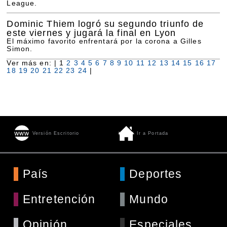
League.
Dominic Thiem logró su segundo triunfo de
este viernes y jugará la final en Lyon
El máximo favorito enfrentará por la corona a Gilles
Simon.
Ver más en: |
1
2
3
4
5
6
7
8
9
10
11
12
13
14
15
16
17
18
19
20
21
22
23
24
|
Versión Escritorio
Ir a Portada
País
Deportes
Entretención
Mundo
Opinión
Especiales